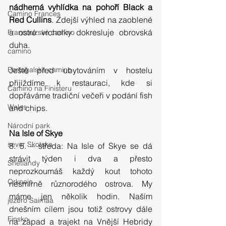
nádherná vyhlídka na pohoří Black a 
Camino Frances
Red Cullins
. Zdejší výhled na zaoblené 
a ostré vrcholky dokresluje obrovská 
Francouzské camino
duha.
camino
Portugalské camino
Ještě před ubytováním v hostelu 
přijíždíme k restauraci, kde si 
Camino na Finisteru
dopřáváme tradiční večeři v podání fish 
Wales
and chips.
Národní park
Na Isle of Skye
sever Skotska
8. 5. – středa: Na Isle of Skye se dá 
strávit týden i dva a přesto 
Shetlandy
neprozkoumáš každý kout tohoto 
Orkneje
nesmírně různorodého ostrova. My 
máme jen několik hodin. Naším 
jezero Saimaa
dnešním cílem jsou totiž ostrovy dále 
Finsko
na západ a trajekt na Vnější Hebridy 