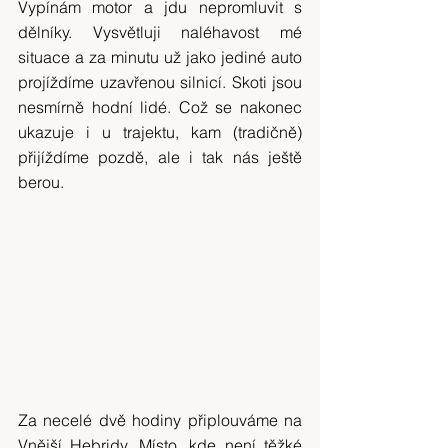
Vypínám motor a jdu nepromluvit s 
dělníky. Vysvětluji naléhavost mé 
situace a za minutu už jako jediné auto 
projíždíme uzavřenou silnicí. Skoti jsou 
nesmírně hodní lidé. Což se nakonec 
ukazuje i u trajektu, kam (tradičně) 
přijíždíme pozdě, ale i tak nás ještě 
berou.
Za necelé dvě hodiny připlouváme na 
Vnější Hebridy. Místo, kde není těžké 