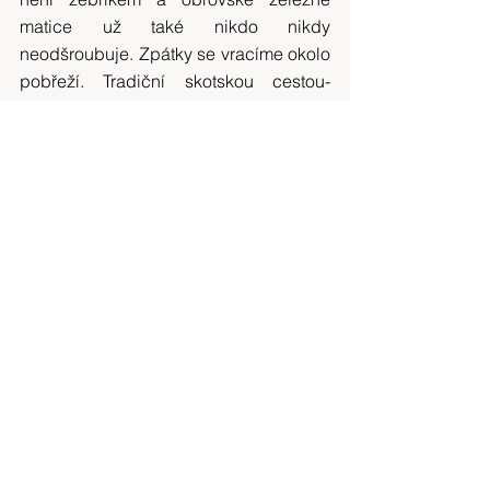
matice už také nikdo nikdy 
neodšroubuje. Zpátky se vracíme okolo 
pobřeží. Tradiční skotskou cestou-
necestou.
Do domečku, který jsme si pronajali na 
další čtyři noci, přijíždíme až pozdě 
odpoledne.
DALŠÍ ČÁST CESTOPISU