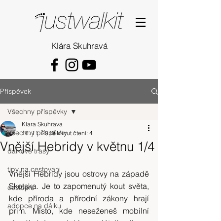
Klára Skuhravá
Příspěvek
Všechny příspěvky
Klara Skuhrava
Všechny příspěvky
16. 11. 2019
Minut čtení: 4
Vnější Hebridy v květnu 1/4
dalkove trasy
tipy na cestovani
Vnější Hebridy jsou ostrovy na západě 
Skotska. Je to zapomenutý kout světa, 
cestopis
kde příroda a přírodní zákony hrají 
adopce na dálku
prim. Místo, kde neseženeš mobilní 