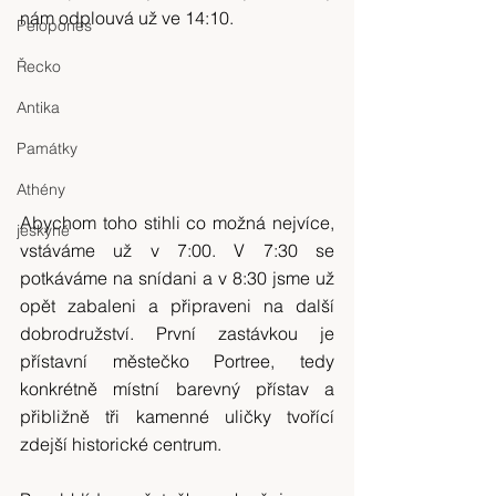
nám odplouvá už ve 14:10.
Pelopones
Řecko
Antika
Památky
Athény
Abychom toho stihli co možná nejvíce, 
jeskyně
vstáváme už v 7:00. V 7:30 se 
potkáváme na snídani a v 8:30 jsme už 
opět zabaleni a připraveni na další 
dobrodružství. První zastávkou je 
přístavní městečko Portree, tedy 
konkrétně místní barevný přístav a 
přibližně tři kamenné uličky tvořící 
zdejší historické centrum.