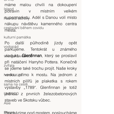
máme malou chvíli na dokoupení 
Island
potravin v místním velkém 
supermarketu. Adél s Danou volí místo 
Faerské ostrovy
nákupu návštěvu kamenného centra 
cestování během covidu
města.
kulturní památka
Po další půlhodině jízdy opět 
vodopád
parkujeme. Tentokrát u známého 
viaduktu 
Glenfinnan
, který se proslavil 
vikingská vesnice
při natáčení Harryho Pottera. Konečně 
zvířata
se jdeme také trochu projít. Naše kroky 
vedou přímo k mostu. Na jednom z 
horská túra
místních pilířů je plaketka s rokem 
sama na cestě
výstavby „1789“. Glenfinnan je totiž 
jednou z prvních železobetonových 
UNESCO
staveb ve Skotsku vůbec.
Asie
Procházíme pod mostem, posloucháme 
Filipíny