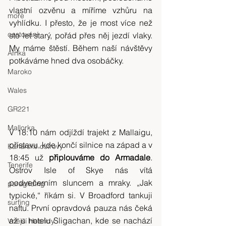
vlastní ozvěnu a míříme vzhůru na 
moře
vyhlídku. I přesto, že je most více než 
cestování
sto let starý, pořád přes něj jezdí vlaky. 
My máme štěstí. Během naší návštěvy 
Afrika
potkáváme hned dva osobáčky.
Maroko
Wales
GR221
Mallorka
V 18:10 nám odjíždí trajekt z Mallaigu, 
přístavu, kde končí silnice na západ a v 
Kanárské ostrovy
18:45 už 
připlouváme do Armadale
. 
Tenerife
Ostrov Isle of Skye nás vítá 
podvečerním sluncem a mraky. „Jak 
paragliding
typické,“ říkám si. V Broadford tankuji 
surfing
naftu. První opravdová pauza nás čeká 
až u hotelu Sligachan, kde se nachází 
Vnější Hebridy