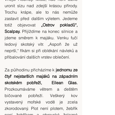
uronit slzu nad zdejší krásou přírody. 
Trochu krápe, ale to nás nemůže 
zastavit před dalším výletem. Jedeme 
totiž objevovat 
„Ostrov pokladů“, 
Scalpay.
 Přijíždíme na konec silnice a 
jdeme směrem k majáku. Venku fučí 
ledový skotský vítr. „Aspoň že už 
neprší,“ říkám si při oblékání návleků a 
přibalování dalších vrstev oblečení.
Za půlhodinu přicházíme k
 jednomu ze 
čtyř nejstarších majáků na západním 
skotském pobřeží,  Eilean Glas.
Prozkoumáváme větrem a deštěm 
bičované pobřeží. Veškerý kov 
vystavený mořské vodě je zcela 
zkorodovaný. Plot není plotem, žebřík 
není žebříkem a obrovské železné 