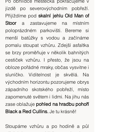
Po obhlídce městečka pokračujeme v 
jízdě po severovýchodním pobřeží. 
Přijíždíme pod 
skalní jehlu Old Man of 
Stoor 
a zastavujeme na místním 
poloprázdném parkovišti. Bereme si 
menší batůžky s vodou a začínáme 
pomalu stoupat vzhůru. Zdejší asfaltka 
se brzy proměňuje v několik bahnitých 
cestiček vzhůru. I přesto, že jsou na 
obloze pořádné mraky, občas vysvitne i 
sluníčko. Viditelnost je skvělá. Na 
východním horizontu pozorujeme obrys 
západního skotského pobřeží, místo 
zapomenuté světem i lidmi. Na jihu nás 
zase oblažuje 
pohled na hradbu pohoří 
Black a Red Cullins.
 Je tu krásně!
Stoupáme vzhůru a po hodině a půl 