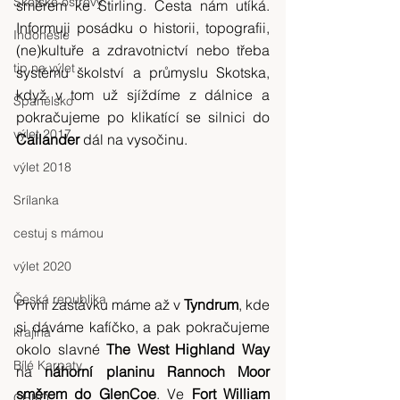
Skotské ostrovy
směrem ke Stirling. Cesta nám utíká. 
Informuji posádku o historii, topografii, 
Indonésie
(ne)kultuře a zdravotnictví nebo třeba 
tip na výlet
systému školství a průmyslu Skotska, 
když v tom už sjíždíme z dálnice a 
Španělsko
pokračujeme po klikatící se silnici do 
výlet 2017
Callander 
dál na vysočinu.
výlet 2018
Srílanka
cestuj s mámou
výlet 2020
Česká republika
První zastávku máme až v 
Tyndrum
, kde 
si dáváme kafíčko, a pak pokračujeme 
krajina
okolo slavné 
The West Highland Way 
Bílé Karpaty
na 
náhorní planinu Rannoch Moor 
směrem do GlenCoe
. Ve 
Fort William
CHKO