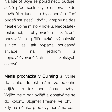
Na Isle of Skye se pořád něco buduje. 
Ještě před šesti lety o ostrově nikdo 
nevěděl a turistů tu bylo pomálu. Teď 
budeš mít štěstí, když tu v srpnu najdeš 
nějaké volné místo v hotelu. Nedostatek 
restaurací, ubytovacích zařízení, 
parkovišť a příliš úzké výmolovité 
silnice, asi tak vypadá současná 
situace na jednom z 
nejnavštěvovanějších skotských 
ostrovů.
Menší procházka v Quiraing
 a rychle 
do auta. Trajekt nám zanedlouho 
odjíždí, a tak není času nazbyt. 
Vyjíždíme z parkoviště a dostáváme se 
do kolony. Stojíme! Přesně ve chvíli, 
kdy na nějaké prodlevy nemáme čas. 