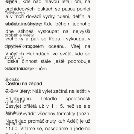
signál, kde nad hlavou létají orli, na 
příběh
orchideových loukách se pasou poníci 
Edinburgh
a v moři dovádí vydry, tuleni, delfíni a 
občas i velryby. Kde během jednoho 
horská túra Skotsko
dne stihneš vystoupat na nejvyšší 
probehle vylety
vrcholky a pak se třeba i vykoupat v 
třpytivě modrém oceánu. Vítej na 
camino Portugues
Vnějších Hebridách, ve světě, kde se 
zivot v UK
lidská činnost stále ještě podrobuje 
osobni nazory
přírodním zákonům.
Skotsko
Cestou na západ
vybava hory
7. 5. – úterý: Náš výlet začíná na letišti v 
Edinburghu. Letadlo společnosti 
výlet 2019
Easyjet přilétá už v 11:15, než se ale 
dovolená
stihnou vyřídit všechny formality (pozn. 
Například promáčknutý kufr Adél) je už 
expedice
11:50. Vítáme se, nasedáme a jedeme 