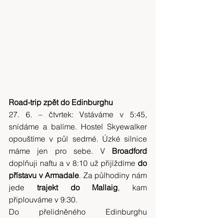
Road-trip zpět do Edinburghu
27. 6. – čtvrtek: Vstáváme v 5:45, 
snídáme a balíme. Hostel Skyewalker 
opouštíme v půl sedmé. Úzké silnice 
máme jen pro sebe. V 
Broadford 
doplňuji naftu a v 8:10 už přijíždíme 
do 
přístavu v Armadale
. Za půlhodiny nám 
jede 
trajekt do Mallaig
, kam 
připlouváme v 9:30.
Do přelidněného Edinburghu 