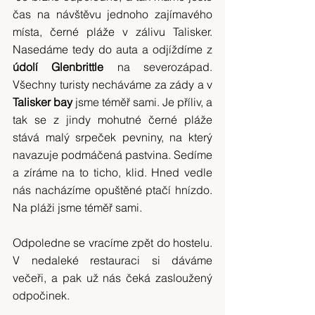
čas na návštěvu jednoho zajímavého 
místa, černé pláže v zálivu Talisker. 
Nasedáme tedy do auta a odjíždíme z 
údolí Glenbrittle
 na severozápad. 
Všechny turisty necháváme za zády a v 
Talisker bay
 jsme téměř sami. Je příliv, a 
tak se z jindy mohutné černé pláže 
stává malý srpeček pevniny, na který 
navazuje podmáčená pastvina. Sedíme 
a zíráme na to ticho, klid. Hned vedle 
nás nacházíme opuštěné ptačí hnízdo. 
Na pláži jsme téměř sami.
Odpoledne se vracíme zpět do hostelu. 
V nedaleké restauraci si dáváme 
večeři, a pak už nás čeká zasloužený 
odpočinek.