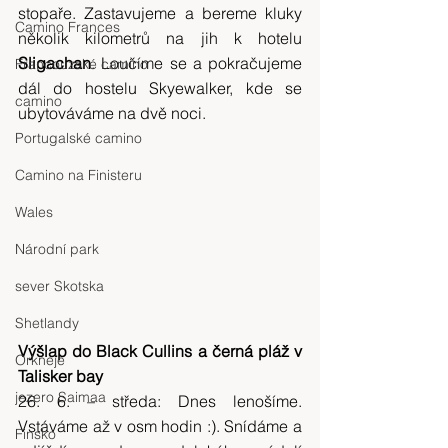
stopaře. Zastavujeme a bereme kluky 
Camino Frances
několik kilometrů na jih k hotelu 
Sligachan
. Loučíme se a pokračujeme 
Francouzské camino
dál do hostelu Skyewalker, kde se 
camino
ubytováváme na dvě noci.
Portugalské camino
Camino na Finisteru
Wales
Národní park
sever Skotska
Shetlandy
Výšlap do Black Cullins a černá pláž v 
Orkneje
Talisker bay
jezero Saimaa
26. 6. – středa: Dnes lenošíme. 
Vstáváme až v osm hodin :). Snídáme a 
Finsko