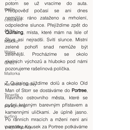
potom se už vracíme do auta. 
moře
Předpověď počasí se ani dnes 
nemýlila: ráno zataženo a mrholení, 
cestování
odpoledne slunce. Přejíždíme zpět do 
Afrika
Quiraing
, místa, které mám na Isle of 
Skye asi nejradši. Svítí slunce. Místní 
Maroko
zelené pohoří snad nemůže být 
Wales
zelenější. Procházíme se okolo 
skalních výchozů a hluboko pod námi 
GR221
pozorujeme rašelinová políčka.
Mallorka
Z Quiraing sjíždíme dolů a okolo Old 
Kanárské ostrovy
Man of Storr se dostáváme do 
Portree
, 
Tenerife
hlavního ostrovního města, které se 
pyšní krásným barevným přístavem a 
paragliding
kamennými uličkami. Je úplně jasno. 
surfing
Po ranních mracích a mžení není ani 
památky. Kousek za Portree potkáváme 
Vnější Hebridy