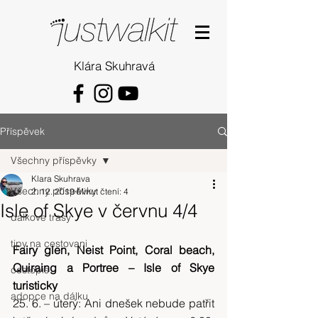
Klára Skuhravá
Příspěvek
Všechny příspěvky
Klara Skuhrava
Všechny příspěvky
2. 12. 2019
Minut čtení: 4
Isle of Skye v červnu 4/4
dalkove trasy
tipy na cestovani
Fairy glen, Neist Point, Coral beach, 
Quiraing a Portree – Isle of Skye 
cestopis
turisticky
adopce na dálku
25. 6. – úterý: Ani dnešek nebude patřit 