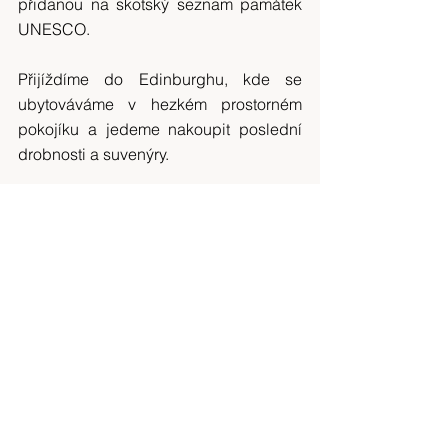
přidanou na skotský seznam památek 
UNESCO.
Přijíždíme do Edinburghu, kde se 
ubytováváme v hezkém prostorném 
pokojíku a jedeme nakoupit poslední 
drobnosti a suvenýry.
Odlet
28. 6. – pátek: Verča s Matějem a Álou 
odlétají už v 6:00. Vstáváme proto ve 
3:30 a ve 4:15 už nechávám všechny 
na letišti. Loučíme se a přejeme si vše 
dobré :).
PŘEDCHOZÍ ČÁST CESTOPISU