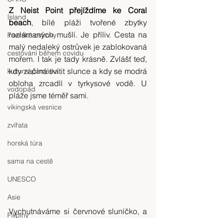
Z Neist Point přejíždíme ke Coral 
Island
beach
, bílé pláži tvořené zbytky 
rozlámaných mušlí. Je příliv. Cesta na 
Faerské ostrovy
malý nedaleký ostrůvek je zablokovaná 
cestování během covidu
mořem. I tak je tady krásně. Zvlášť teď, 
kdy začíná svítit slunce a kdy se modrá 
kulturní památka
obloha zrcadlí v tyrkysové vodě. U 
vodopád
pláže jsme téměř sami.
vikingská vesnice
zvířata
horská túra
sama na cestě
UNESCO
Asie
Vychutnáváme si červnové sluníčko, a 
Filipíny