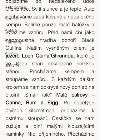
odjíždíme do nedalekého údolí 
Pelopones
Glenbrittle. Svítí slunce a je teplo. Auto 
necháváme zaparkované u nedalekého 
Řecko
kempu. Balíme pouze malé batůžky a 
Antika
vyrážíme vzhůru. Před námi ční jako 
nepropustná hradba pohoří Black 
Památky
Cullins. Naším vysněným cílem je 
Athény
jezero Loch Coir´a´Ghrunnda,
 které je 
ze třech stran obklopené horskou 
jeskyně
stěnou. Procházíme kempem a 
stoupáme vzhůru. S každým dalším 
krokem se nám odkrývá nový pohled na 
okolní „Small isle“ 
Malé ostrovy – 
Canna, Rum a Eigg. 
Po necelých 
čtyřech kilometrech přicházíme k 
ostrému stoupání. Cestička se nám 
zužuje a plní malými klouzajícími 
kamínky. Nic příjemného. Přecházíme 