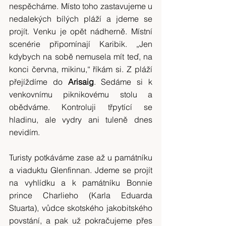
nespěcháme. Místo toho zastavujeme u 
nedalekých bílých pláží a jdeme se 
projít. Venku je opět nádherně. Místní 
scenérie připomínají Karibik. „Jen 
kdybych na sobě nemusela mít teď, na 
konci června, mikinu,“ říkám si. Z pláží 
přejíždíme do 
Arisaig
. Sedáme si k 
venkovnímu piknikovému stolu a 
obědváme. Kontroluji třpytící se 
hladinu, ale vydry ani tuleně dnes 
nevidím.
Turisty potkáváme zase až u památníku 
a viaduktu Glenfinnan. Jdeme se projít 
na vyhlídku a k památníku Bonnie 
prince Charlieho (Karla Eduarda 
Stuarta), vůdce skotského jakobitského 
povstání, a pak už pokračujeme přes 