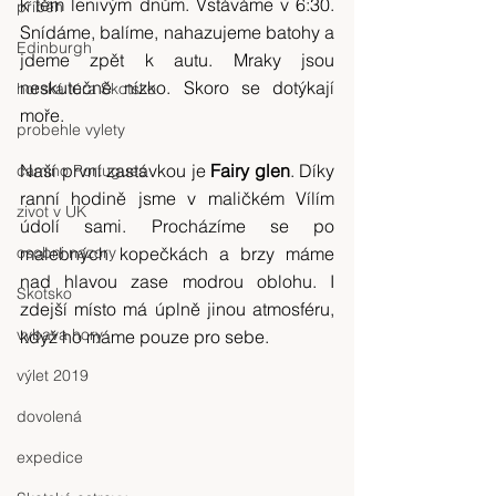
k těm lenivým dnům. Vstáváme v 6:30. 
příběh
Snídáme, balíme, nahazujeme batohy a 
Edinburgh
jdeme zpět k autu. Mraky jsou 
neskutečně nízko. Skoro se dotýkají 
horská túra Skotsko
moře.
probehle vylety
Naší první zastávkou je 
Fairy glen
. Díky 
camino Portugues
ranní hodině jsme v maličkém Vílím 
zivot v UK
údolí sami. Procházíme se po 
osobni nazory
malebných kopečkách a brzy máme 
nad hlavou zase modrou oblohu. I 
Skotsko
zdejší místo má úplně jinou atmosféru, 
vybava hory
když ho máme pouze pro sebe.
výlet 2019
dovolená
expedice