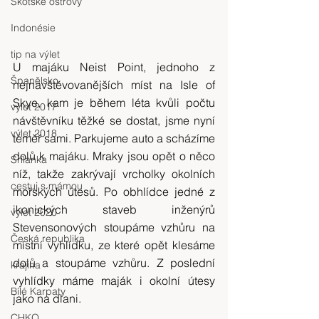
Skotské ostrovy
Indonésie
tip na výlet
U majáku Neist Point, jednoho z 
Španělsko
nejnavštěvovanějších míst na Isle of 
Skye, kam je během léta kvůli počtu 
výlet 2017
návštěvníku těžké se dostat, jsme nyní 
výlet 2018
téměř sami. Parkujeme auto a scházíme 
dolů k majáku. Mraky jsou opět o něco 
Srílanka
níž, takže zakrývají vrcholky okolních 
cestuj s mámou
mořských útesů. Po obhlídce jedné z 
ikonických staveb inženýrů 
výlet 2020
Stevensonových stoupáme vzhůru na 
Česká republika
místní vyhlídku, ze které opět klesáme 
dolů a stoupáme vzhůru. Z poslední 
krajina
vyhlídky máme maják i okolní útesy 
Bílé Karpaty
jako na dlani.
CHKO