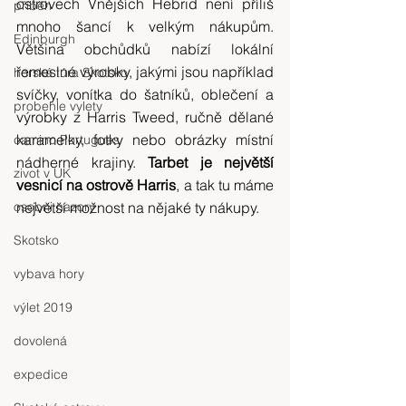
ostrovech Vnějších Hebrid není příliš 
příběh
mnoho šancí k velkým nákupům. 
Edinburgh
Většina obchůdků nabízí lokální 
řemeslné výrobky, jakými jsou například 
horská túra Skotsko
svíčky, vonítka do šatníků, oblečení a 
probehle vylety
výrobky z Harris Tweed, ručně dělané 
karamelky, fotky nebo obrázky místní 
camino Portugues
nádherné krajiny. 
Tarbet je největší 
zivot v UK
vesnicí na ostrově Harris
, a tak tu máme 
osobni nazory
největší možnost na nějaké ty nákupy.
Skotsko
vybava hory
výlet 2019
dovolená
expedice