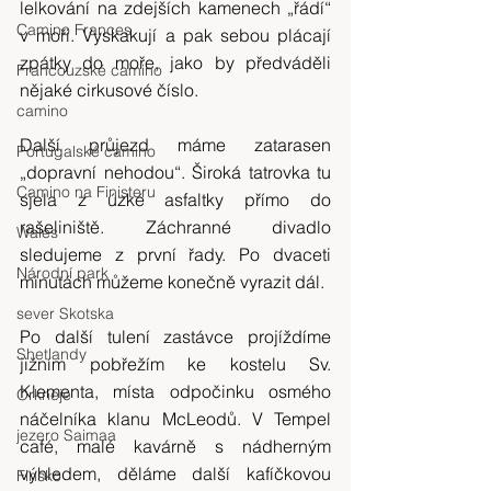
lelkování na zdejších kamenech „řádí“ 
Camino Frances
v moři. Vyskakují a pak sebou plácají 
zpátky do moře, jako by předváděli 
Francouzské camino
nějaké cirkusové číslo.
camino
Další průjezd máme zatarasen 
Portugalské camino
„dopravní nehodou“. Široká tatrovka tu 
Camino na Finisteru
sjela z úzké asfaltky přímo do 
rašeliniště. Záchranné divadlo 
Wales
sledujeme z první řady. Po dvaceti 
Národní park
minutách můžeme konečně vyrazit dál.
sever Skotska
Po další tulení zastávce projíždíme 
Shetlandy
jižním pobřežím ke kostelu Sv. 
Klementa, místa odpočinku osmého 
Orkneje
náčelníka klanu McLeodů. V Tempel 
jezero Saimaa
café, malé kavárně s nádherným 
výhledem, děláme další kafíčkovou 
Finsko