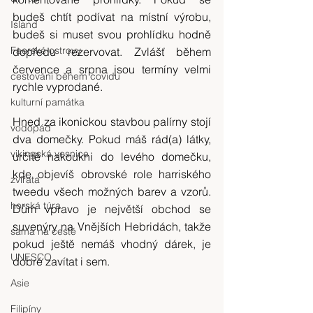
budeš chtít podívat na místní výrobu, 
Island
budeš si muset svou prohlídku hodně 
Faerské ostrovy
dopředu rezervovat. Zvlášť během 
července a srpna jsou termíny velmi 
cestování během covidu
rychle vyprodané.
kulturní památka
Hned za ikonickou stavbou palírny stojí 
vodopád
dva domečky. Pokud máš rád(a) látky, 
vikingská vesnice
určitě nakoukni do levého domečku, 
kde objevíš obrovské role harriského 
zvířata
tweedu všech možných barev a vzorů. 
horská túra
Dům vpravo je největší obchod se 
suvenýry na Vnějších Hebridách, takže 
sama na cestě
pokud ještě nemáš vhodný dárek, je 
UNESCO
dobré zavítat i sem.
Asie
Filipíny