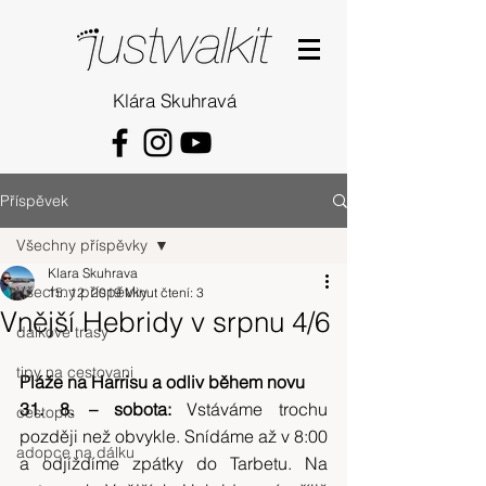
Klára Skuhravá
Příspěvek
Všechny příspěvky
Klara Skuhrava
Všechny příspěvky
15. 12. 2019
Minut čtení: 3
Vnější Hebridy v srpnu 4/6
dalkove trasy
tipy na cestovani
Pláže na Harrisu a odliv během novu
31. 8. – sobota: 
Vstáváme trochu 
cestopis
později než obvykle. Snídáme až v 8:00 
adopce na dálku
a odjíždíme zpátky do Tarbetu. Na 