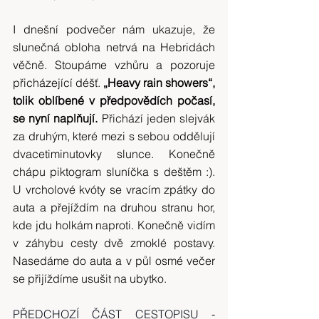
I dnešní podvečer nám ukazuje, že 
slunečná obloha netrvá na Hebridách 
věčně. Stoupáme vzhůru a pozoruje 
přicházející déšť. 
„Heavy rain showers“, 
tolik oblíbené v předpovědích počasí, 
se nyní naplňují.
 Přichází jeden slejvák 
za druhým, které mezi s sebou oddělují 
dvacetiminutovky slunce. Konečně 
chápu piktogram sluníčka s deštěm :). 
U vrcholové kvóty se vracím zpátky do 
auta a přejíždím na druhou stranu hor, 
kde jdu holkám naproti. Konečně vidím 
v záhybu cesty dvě zmoklé postavy. 
Nasedáme do auta a v půl osmé večer 
se přijíždíme usušit na ubytko.
PŘEDCHOZÍ ČÁST CESTOPISU
 - 