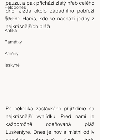
pauzu, a pak přichází zlatý hřeb celého 
Pelopones
dne: Jízda okolo západního pobřeží 
jižního Harris, kde se nachází jedny z 
Řecko
nejkrásnějších pláží.
Antika
Památky
Athény
jeskyně
Po několika zastávkách přijíždíme na 
nejkrásnější vyhlídku. Před námi je 
každoročně oceňovaná pláž 
Luskentyre. Dnes je nov a místní odliv 
odhaluje obrovský úsek jindy 