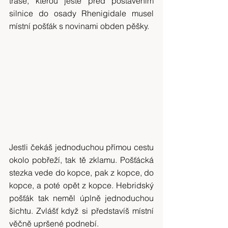
trase, kterou ještě před postavením 
silnice do osady Rhenigidale musel 
místní pošťák s novinami obden pěšky.
Jestli čekáš jednoduchou přímou cestu 
okolo pobřeží, tak tě zklamu. Pošťácká 
stezka vede do kopce, pak z kopce, do 
kopce, a poté opět z kopce. Hebridský 
pošťák tak neměl úplně jednoduchou 
šichtu. Zvlášť když si představíš místní 
věčně upršené podnebí.