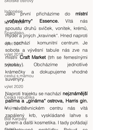
Skotské ostrovy
Indonésie
Jako první přicházíme do 
místní 
„voňavkárny“ Essence.
 Vítá nás 
tip na výlet
spoustu druhů svíček, vonítek, krémů, 
Španělsko
mýdel a jiných „kravinek“. Hned naproti 
se nachází  komunitní centrum. Je 
výlet 2017
sobota a vývěsní tabule nás zve na 
výlet 2018
místní 
Craft Market
 (trh se řemeslnými 
výrobky). Obcházíme jednotlivé 
Srílanka
krámečky a dokupujeme vhodné 
cestuj s mámou
suvenýry.
výlet 2020
Naproti trajektu se nachází 
nejznámější 
Česká republika
palírna a „ginárna“ ostrova, Harris gin. 
V návštěvnickém centru nás vítá 
krajina
zapálený krb, vyskládané lahve s 
Bílé Karpaty
ginem a další kosmetika. I tady pořádají 
komentované prohlídky. Pokud se 
CHKO