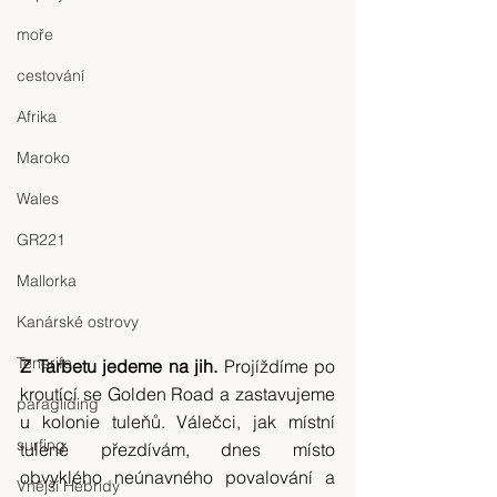
moře
cestování
Afrika
Maroko
Wales
GR221
Mallorka
Kanárské ostrovy
Tenerife
Z Tarbetu jedeme na jih.
 Projíždíme po 
kroutící se Golden Road a zastavujeme 
paragliding
u kolonie tuleňů. Válečci, jak místní 
surfing
tuleně přezdívám, dnes místo 
obvyklého neúnavného povalování a 
Vnější Hebridy