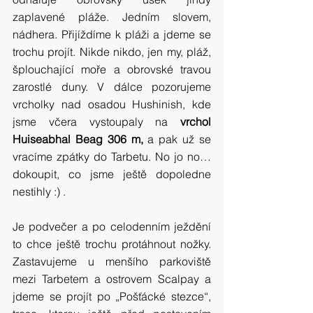
zaplavené pláže. Jedním slovem, 
nádhera. Přijíždíme k pláži a jdeme se 
trochu projít. Nikde nikdo, jen my, pláž, 
šplouchající moře a obrovské travou 
zarostlé duny. V dálce pozorujeme 
vrcholky nad osadou Hushinish, kde 
jsme včera vystoupaly na 
vrchol 
Huiseabhal Beag 306 m, 
a pak už se 
vracíme zpátky do Tarbetu. No jo no… 
dokoupit, co jsme ještě dopoledne 
nestihly :) .
Je podvečer a po celodenním ježdění 
to chce ještě trochu protáhnout nožky. 
Zastavujeme u menšího parkoviště 
mezi Tarbetem a ostrovem Scalpay a 
jdeme se projít po „Pošťácké stezce“, 