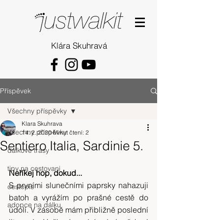
Klára Skuhravá
Příspěvek
Všechny příspěvky
Klara Skuhrava
Všechny příspěvky
14. 2. 2020
Minut čtení: 2
Sentiero Italia, Sardinie 5.
dalkove trasy
tipy na cestovani
Neříkej hop, dokud...
S prvními slunečními paprsky nahazuji 
cestopis
batoh a vyrážím po prašné cestě do 
adopce na dálku
údolí. V zásobě mám přibližně poslední 