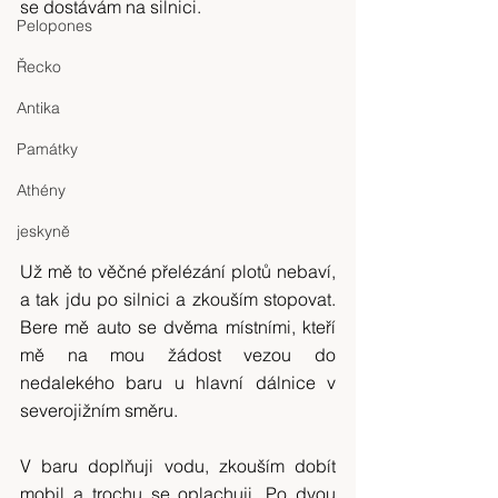
se dostávám na silnici.
Pelopones
Řecko
Antika
Památky
Athény
jeskyně
Už mě to věčné přelézání plotů nebaví, 
a tak jdu po silnici a zkouším stopovat. 
Bere mě auto se dvěma místními, kteří 
mě na mou žádost vezou do 
nedalekého baru u hlavní dálnice v 
severojižním směru.
V baru doplňuji vodu, zkouším dobít 
mobil a trochu se oplachuji. Po dvou 