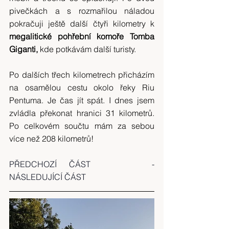
pivečkách a s rozmařilou náladou 
pokračuji ještě další čtyři kilometry k 
megalitické pohřební komoře Tomba 
Giganti,
 kde potkávám další turisty.
Po dalších třech kilometrech přicházím 
na osamělou cestu okolo řeky Riu 
Pentuma. Je čas jít spát. I dnes jsem 
zvládla překonat hranici 31 kilometrů. 
Po celkovém součtu mám za sebou 
více než 208 kilometrů!
PŘEDCHOZÍ ČÁST
     -     
NÁSLEDUJÍCÍ ČÁST