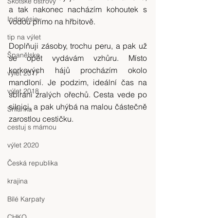
Skotské ostrovy
a tak nakonec nacházím kohoutek s 
Indonésie
vodou přímo na hřbitově.
tip na výlet
Doplňuji zásoby, trochu peru, a pak už 
Španělsko
se opět vydávám vzhůru. Místo 
korkových hájů procházím okolo 
výlet 2017
mandloní. Je podzim, ideální čas na 
výlet 2018
sbírání zralých ořechů. Cesta vede po 
silnici, a pak uhýbá na malou částečně 
Srílanka
zarostlou cestičku.
cestuj s mámou
výlet 2020
Česká republika
krajina
Bílé Karpaty
CHKO