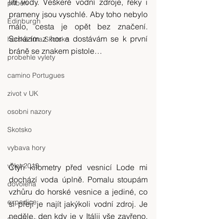
litr vody. Veškeré vodní zdroje, řeky i 
příběh
prameny jsou vyschlé. Aby toho nebylo 
Edinburgh
málo, cesta je opět bez značení. 
Scházím z hor a dostávám se k první 
horská túra Skotsko
bráně se znakem pistole…
probehle vylety
camino Portugues
zivot v UK
osobni nazory
Skotsko
vybava hory
výlet 2019
Čtyři kilometry před vesnicí Lode mi 
dochází voda úplně. Pomalu stoupám 
dovolená
vzhůru do horské vesnice a jediné, co 
expedice
si přeji je najít jakýkoli vodní zdroj. Je 
neděle, den kdy je v Itálii vše zavřeno, 