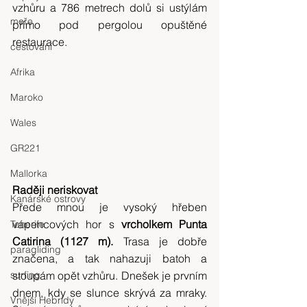
vzhůru a 786 metrech dolů si ustýlám 
moře
přímo pod pergolou opuštěné 
restaurace.
cestování
Afrika
Maroko
Wales
GR221
Mallorka
Raději neriskovat
Kanárské ostrovy
Přede mnou je vysoký hřeben 
vápencových hor s 
vrcholkem Punta 
Tenerife
Catirina (1127 m).
 Trasa je dobře 
paragliding
značena, a tak nahazuji batoh a 
surfing
stoupám opět vzhůru. Dnešek je prvním 
dnem, kdy se slunce skrývá za mraky. 
Vnější Hebridy