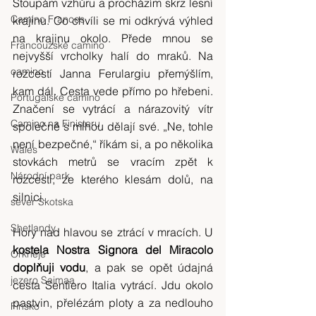
Stoupám vzhůru a procházím skrz lesní 
Camino Frances
krajinu. Co chvíli se mi odkrývá výhled 
na krajinu okolo. Přede mnou se 
Francouzské camino
nejvyšší vrcholky halí do mraků. Na 
camino
rozcestí Janna Ferulargiu přemýšlím, 
kam dál. Cesta vede přímo po hřebeni. 
Portugalské camino
Značení se vytrácí a nárazovitý vítr 
Camino na Finisteru
společně s mlhou dělají své. „Ne, tohle 
není bezpečné,“ říkám si, a po několika 
Wales
stovkách metrů se vracím zpět k 
Národní park
rozcestí, ze kterého klesám dolů, na 
silnici.
sever Skotska
Shetlandy
Hory nad hlavou se ztrácí v mracích. U 
kostela Nostra Signora del Miracolo 
Orkneje
doplňuji vodu
, a pak se opět údajná 
jezero Saimaa
cesta Sentiero Italia vytrácí. Jdu okolo 
pastvin, přelézám ploty a za nedlouho 
Finsko