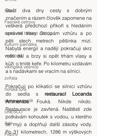
Stačí dva dny cesty s dobrým 
Island
značením a rázem člověk zapomene na 
Faerské ostrovy
veškerá předchozí příkoří s hledáním 
správné trasy. Stoupám vzhůru a po 
cestování během covidu
pěti stech metrech pěšinka mizí. 
kulturní památka
Nabytá energií a nadějí pokračuji skrz 
vodopád
roští dál a brzy si opět trhám vlasy a 
kůži o trnité keře. Po kilometru vzdávám 
vikingská vesnice
a s nadávkami se vracím na silnici.
zvířata
Pokračuji po klikatící se silnici vzhůru 
horská túra
do sedla s 
restaurací Locanda 
sama na cestě
Ammentos
. Fouká. Nikde nikdo. 
Restaurace je zavřená. Naštěstí zde 
UNESCO
potkávám kohoutek s vodou, u kterého 
Asie
se myji a doplňuji další zásoby vody. 
Po 31 kilometrech, 1286 m výškových 
Filipíny