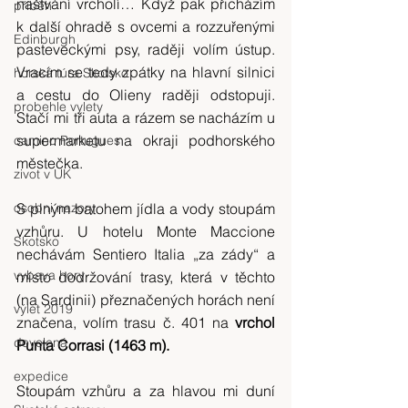
naštvání vrcholí… Když pak přicházím 
příběh
k další ohradě s ovcemi a rozzuřenými 
Edinburgh
pasteveckými psy, raději volím ústup. 
Vracím se tedy zpátky na hlavní silnici 
horská túra Skotsko
a cestu do Olieny raději odstopuji. 
probehle vylety
Stačí mi tři auta a rázem se nacházím u 
supermarketu na okraji podhorského 
camino Portugues
městečka.
zivot v UK
osobni nazory
S plným batohem jídla a vody stoupám 
vzhůru. U hotelu Monte Maccione 
Skotsko
nechávám Sentiero Italia „za zády“ a 
vybava hory
místo dodržování trasy, která v těchto 
(na Sardinii) přeznačených horách není 
výlet 2019
značena, volím trasu č. 401 na
 vrchol 
dovolená
Punta Corrasi (1463 m).
expedice
Stoupám vzhůru a za hlavou mi duní 