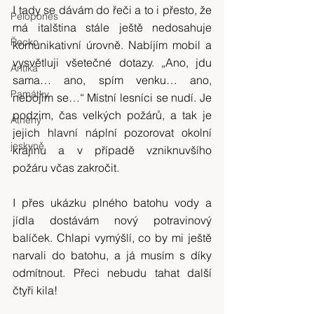
I tady se dávám do řeči a to i přesto, že 
Pelopones
má italština stále ještě nedosahuje 
Řecko
komunikativní úrovně. Nabíjím mobil a 
vysvětluji všetečné dotazy. „Ano, jdu 
Antika
sama… ano, spím venku… ano, 
Památky
nebojím se…“ Místní lesníci se nudí. Je 
podzim, čas velkých požárů, a tak je 
Athény
jejich hlavní náplní pozorovat okolní 
jeskyně
krajinu a v případě vzniknuvšího 
požáru včas zakročit.
I přes ukázku plného batohu vody a 
jídla dostávám nový potravinový 
balíček. Chlapi vymýšlí, co by mi ještě 
narvali do batohu, a já musím s díky 
odmítnout. Přeci nebudu tahat další 
čtyři kila!