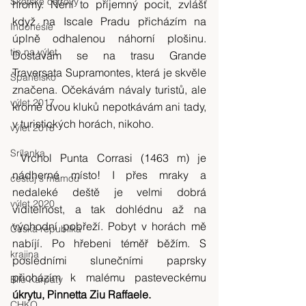
Skotské ostrovy
hromy. Není to příjemný pocit, zvlášť 
když na Iscale Pradu přicházím na 
Indonésie
úplně odhalenou náhorní plošinu. 
tip na výlet
Dostávám se na trasu Grande 
Traversata Supramontes, která je skvěle 
Španělsko
značena. Očekávám návaly turistů, ale 
výlet 2017
kromě dvou kluků nepotkávám ani tady, 
v turistických horách, nikoho.
výlet 2018
Srílanka
 Vrchol Punta Corrasi (1463 m) je 
nádherné místo! I přes mraky a 
cestuj s mámou
nedaleké deště je velmi dobrá 
výlet 2020
viditelnost, a tak dohlédnu až na 
východní pobřeží. Pobyt v horách mě 
Česká republika
nabíjí. Po hřebeni téměř běžím. S 
krajina
posledními slunečními paprsky 
přicházím k malému pasteveckému 
Bílé Karpaty
úkrytu, Pinnetta Ziu Raffaele.
CHKO