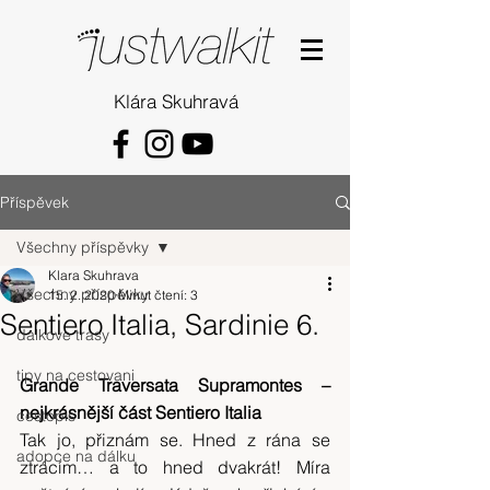
Klára Skuhravá
Příspěvek
Všechny příspěvky
Klara Skuhrava
Všechny příspěvky
15. 2. 2020
Minut čtení: 3
Sentiero Italia, Sardinie 6.
dalkove trasy
tipy na cestovani
Grande Traversata Supramontes – 
nejkrásnější část Sentiero Italia
cestopis
Tak jo, přiznám se. Hned z rána se 
adopce na dálku
ztrácím… a to hned dvakrát! Míra 