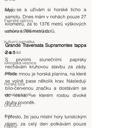
Myji se a užívám si horské ticho a 
Island
samotu. Dnes mám v nohách pouze 27 
Faerské ostrovy
kilometrů, za to 1376 metrů výškových 
vzhůru a 766 metrů dolů.
cestování během covidu
kulturní památka
Grande Traversata Supramontes tappa 
2 a 1
vodopád
S prvními slunečními paprsky 
vikingská vesnice
nechávám kruhovou stavbu za zády. 
zvířata
Přede mnou je horská planina, na které 
se volně pase několik krav. Následuji 
horská túra
bílo-červenou značku a dostávám se 
sama na cestě
do lesíka, ve kterém rostou divoké 
druhy pivoněk.
UNESCO
Asie
I přesto, že jsou místní hory turistickým 
rájem, za celý den potkávám pouze 
Filipíny