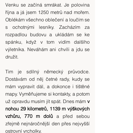
Venku se začíná smrákat. Je polovina 
října a já jsem 1250 metrů nad mořem. 
Oblékám všechno oblečení a loučím se 
s ochotnými lesníky. Zacházím za 
rozpadlou budovu a ukládám se ke 
spánku, když v tom vidím dalšího 
výletníka. Neváhám ani chvíli a jdu se 
družit.
Tim je sdílný německý průvodce. 
Dostávám od něj četné rady, kudy se 
mám vypravit dál, a dokonce i tištěné 
mapy. Vyměňujeme si kontakty, a potom 
už opravdu musím jít spát. Dnes mám 
v 
nohou 29 kilometrů, 1139 m výškových 
vzhůru, 770 m dolů
 a před sebou 
zřejmě nejnáročnější den přes nejvyšší 
ostrovní vrcholky.