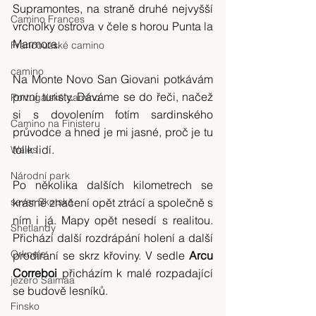
Supramontes, na straně druhé nejvyšší 
Camino Frances
vrcholky ostrova v čele s horou Punta la 
Marmora.
Francouzské camino
camino
Na Monte Novo San Giovani potkávám 
první turisty. Dáváme se do řeči, načež 
Portugalské camino
si s dovolením fotím sardinského 
Camino na Finisteru
průvodce a hned je mi jasné, proč je tu 
tolik lidí.
Wales
Národní park
Po několika dalších kilometrech se 
sever Skotska
krásné značení opět ztrácí a společně s 
ním i já. Mapy opět nesedí s realitou. 
Shetlandy
Přichází další rozdrápání holení a další 
Orkneje
prodírání se skrz křoviny. V sedle 
Arcu 
Correboi 
přicházím k malé rozpadající 
jezero Saimaa
se budově lesníků.
Finsko