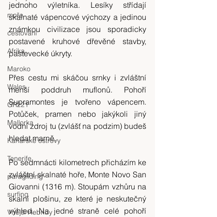
jednoho výletníka. Lesíky střídají 
moře
skalnaté vápencové výchozy a jedinou 
známkou civilizace jsou sporadicky 
cestování
postavené kruhové dřevěné stavby, 
Afrika
pastevecké úkryty.
Maroko
Přes cestu mi skáčou srnky i zvláštní 
Wales
menší poddruh muflonů. Pohoří 
Supramontes je tvořeno vápencem. 
GR221
Potůček, pramen nebo jakýkoli jiný 
Mallorka
vodní zdroj tu (zvlášť na podzim) budeš 
hledat marně.
Kanárské ostrovy
Tenerife
Po sedmnácti kilometrech přicházím ke 
zvláštní skalnaté hoře, Monte Novo San 
paragliding
Giovanni (1316 m). Stoupám vzhůru na 
surfing
skalní plošinu, ze které je neskutečný 
výhled. Na jedné straně celé pohoří 
Vnější Hebridy