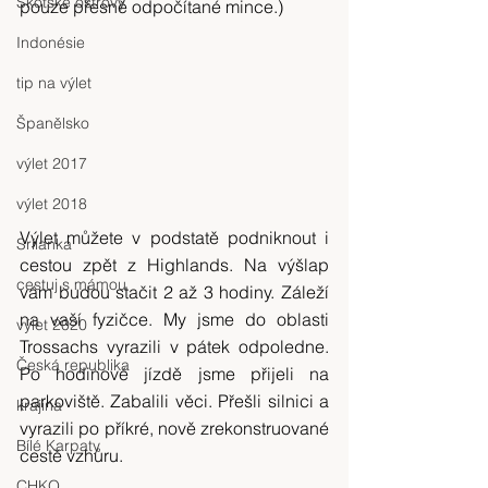
Skotské ostrovy
pouze přesně odpočítané mince.)
Indonésie
tip na výlet
Španělsko
výlet 2017
výlet 2018
Výlet můžete v podstatě podniknout i 
Srílanka
cestou zpět z Highlands. Na výšlap 
cestuj s mámou
vám budou stačit 2 až 3 hodiny. Záleží 
na vaší fyzičce. My jsme do oblasti 
výlet 2020
Trossachs vyrazili v pátek odpoledne. 
Česká republika
Po hodinové jízdě jsme přijeli na 
parkoviště. Zabalili věci. Přešli silnici a 
krajina
vyrazili po příkré, nově zrekonstruované 
Bílé Karpaty
cestě vzhůru.
CHKO