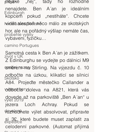
nějaké „nej“, tady ho rozhodně 
příběh
nenajdete. Ben A´an je ideálním 
Edinburgh
kopcem pokud „nestíháte“. Chcete 
vidět alespoň něco málo ze skotských 
horská túra Skotsko
hor, ale na pořádný výšlap nemáte čas, 
probehle vylety
vybavení, fyzičku…
camino Portugues
Samotná cesta k Ben A´an je zážitkem. 
zivot v UK
Z Edinburghu se vydejte po dálnici M9 
osobni nazory
směrem na Stirling. Na výjezdu č. 10 
odbočte na úzkou, klikatící se silnici 
Skotsko
A84. Projeďte městečko Callander a 
vybava hory
odbočte doleva na A821, která vás 
dovede až na parkoviště „Ben A´an“ u 
výlet 2019
jezera Loch Achray. Pokud se 
dovolená
rozhodnete výlet absolvovat, připravte 
si 3£, které budete muset zaplatit za 
expedice
celodenní parkovné. (Automat přijímá 