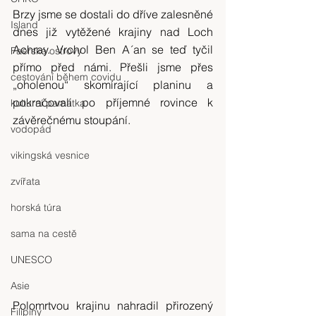
Brzy jsme se dostali do dříve zalesněné 
Island
dnes již vytěžené krajiny nad Loch 
Achray. Vrchol Ben A´an se teď tyčil 
Faerské ostrovy
přímo před námi. Přešli jsme přes 
cestování během covidu
„oholenou“ skomírající planinu a 
pokračovali po příjemné rovince k 
kulturní památka
závěrečnému stoupání.
vodopád
vikingská vesnice
zvířata
horská túra
sama na cestě
UNESCO
Asie
Polomrtvou krajinu nahradil přirozený 
Filipíny