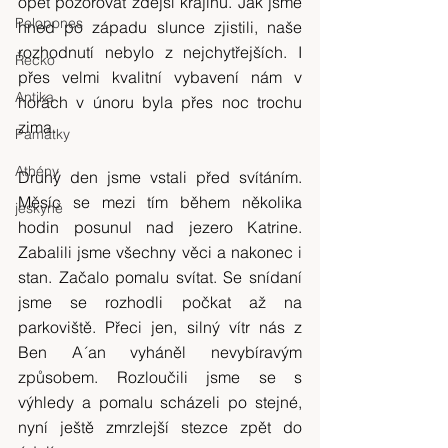
opět pozorovat zdejší krajinu. Jak jsme 
Pelopones
hned po západu slunce zjistili, naše 
rozhodnutí nebylo z nejchytřejších. I 
Řecko
přes velmi kvalitní vybavení nám v 
Antika
horách v únoru byla přes noc trochu 
zima.
Památky
Athény
Druhý den jsme vstali před svítáním. 
Měsíc se mezi tím během několika 
jeskyně
hodin posunul nad jezero Katrine. 
Zabalili jsme všechny věci a nakonec i 
stan. Začalo pomalu svítat. Se snídaní 
jsme se rozhodli počkat až na 
parkoviště. Přeci jen, silný vítr nás z 
Ben A´an vyháněl nevybíravým 
způsobem. Rozloučili jsme se s 
výhledy a pomalu scházeli po stejné, 
nyní ještě zmrzlejší stezce zpět do 