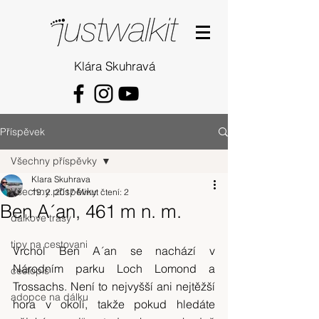
Klára Skuhravá
Příspěvek
Všechny příspěvky
Klara Skuhrava
Všechny příspěvky
19. 2. 2017
Minut čtení: 2
Ben A´an, 461 m n. m.
dalkove trasy
tipy na cestovani
Vrchol Ben A´an se nachází v 
Národním parku Loch Lomond a 
cestopis
Trossachs. Není to nejvyšší ani nejtěžší 
adopce na dálku
hora v okolí, takže pokud hledáte 