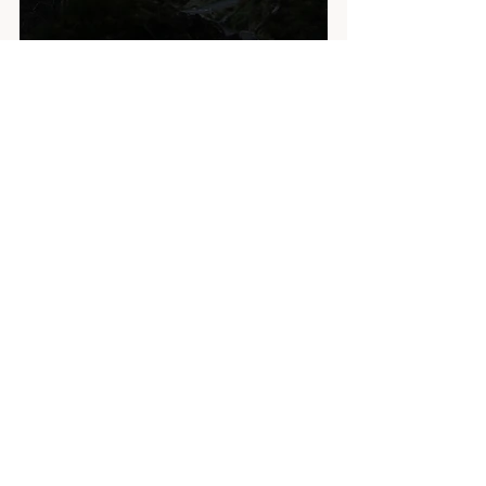
#Skotsko
#horskátúra
horská túra Skotsko
Zobrazit vše
Nejnovější příspěvky