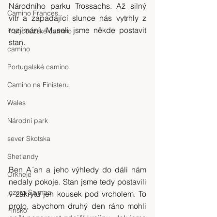
Národního parku Trossachs. Až silný 
Camino Frances
vítr a zapadající slunce nás vytrhly z 
rozjímání. Museli jsme někde postavit 
Francouzské camino
stan.
camino
Portugalské camino
Camino na Finisteru
Wales
Národní park
sever Skotska
Shetlandy
Ben A´an a jeho výhledy do dáli nám 
Orkneje
nedaly pokoje. Stan jsme tedy postavili 
jezero Saimaa
v zákrytu jen kousek pod vrcholem. To 
proto, abychom druhý den ráno mohli 
Finsko