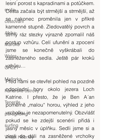
lesní porost s kapradinami a potůčkem. 
moře
Cesta začala být strmější a strmější, až 
se nakonec proměnila jen v příkré 
cestování
kamenné stupně. Zledovatělý povrch a 
Afrika
strmý ráz stezky výrazně zpomalil náš 
postup vzhůru. Celí ufunění a zpocení 
Maroko
jsme se konečně vyškrábali do 
Wales
zasněženého sedla. Ještě pár kroků 
vzhůru…
GR221
Mallorka
Před námi se otevřel pohled na pozdně 
odpolední hory okolo jezera Loch 
Kanárské ostrovy
Katrine. I přesto, že je Ben A´an 
Tenerife
poměrně „malou“ horou, výhled z jeho 
vrcholku je nezapomenutelný. Obzvlášť 
paragliding
pokud se ke zdejší scenérii přidá i 
surfing
jasný měsíc v úplňku. Sedli jsme si a 
zírali do dáli na zasněžené vrcholky 
Vnější Hebridy