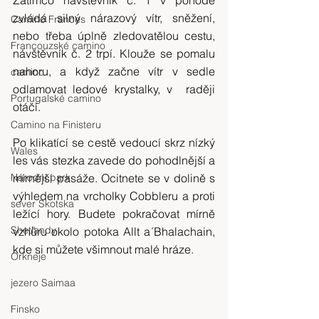
zvládá silný nárazový vítr, sněžení, 
Camino Frances
nebo třeba úplně zledovatělou cestu, 
Francouzské camino
návštěvník č. 2 trpí. Klouže se pomalu 
nahoru, a když začne vítr v sedle 
camino
odlamovat ledové krystalky, v  raději 
Portugalské camino
otáčí.
Camino na Finisteru
Po klikatící se cestě vedoucí skrz nízký 
Wales
les vás stezka zavede do pohodlnější a 
mírnější pasáže. Ocitnete se v dolině s 
Národní park
výhledem na vrcholky Cobbleru a proti 
sever Skotska
ležící hory. Budete pokračovat mírně 
Shetlandy
vzhůru okolo potoka Allt a´Bhalachain, 
kde si můžete všimnout malé hráze.
Orkneje
jezero Saimaa
Finsko