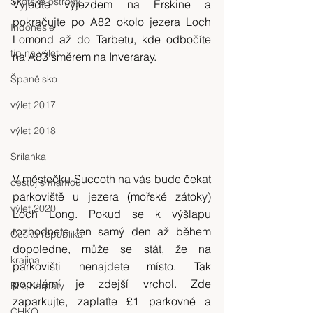
Skotské ostrovy
Vyjeďte výjezdem na Erskine a 
pokračujte po A82 okolo jezera Loch 
Indonésie
Lomond až do Tarbetu, kde odbočíte 
tip na výlet
na A83 směrem na Inveraray.
Španělsko
výlet 2017
výlet 2018
Srílanka
V městečku Succoth na vás bude čekat 
cestuj s mámou
parkoviště u jezera (mořské zátoky) 
výlet 2020
Loch Long. Pokud se k výšlapu 
rozhodnete ten samý den až během 
Česká republika
dopoledne, může se stát, že na 
krajina
parkovišti nenajdete místo. Tak 
populární je zdejší vrchol. Zde 
Bílé Karpaty
zaparkujte, zaplaťte £1 parkovné a 
CHKO