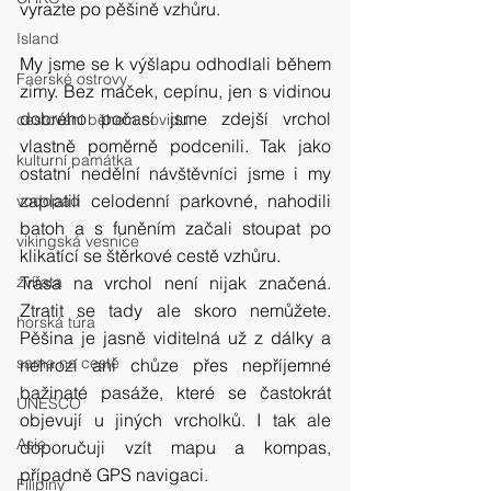
vyrazte po pěšině vzhůru.
Island
My jsme se k výšlapu odhodlali během 
Faerské ostrovy
zimy. Bez maček, cepínu, jen s vidinou 
dobrého počasí jsme zdejší vrchol 
cestování během covidu
vlastně poměrně podcenili. Tak jako 
kulturní památka
ostatní nedělní návštěvníci jsme i my 
zaplatili celodenní parkovné, nahodili 
vodopád
batoh a s funěním začali stoupat po 
vikingská vesnice
klikatící se štěrkové cestě vzhůru.
Trasa na vrchol není nijak značená. 
zvířata
Ztratit se tady ale skoro nemůžete. 
horská túra
Pěšina je jasně viditelná už z dálky a 
sama na cestě
nehrozí ani chůze přes nepříjemné 
bažinaté pasáže, které se častokrát 
UNESCO
objevují u jiných vrcholků. I tak ale 
Asie
doporučuji vzít mapu a kompas, 
případně GPS navigaci.
Filipíny