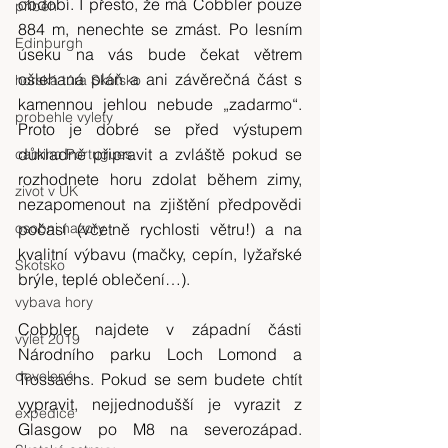
období. I přesto, že má Cobbler pouze 
příběh
884 m, nenechte se zmást. Po lesním 
Edinburgh
úseku na vás bude čekat větrem 
ošlehaná pláň a ani závěrečná část s 
horská túra Skotsko
kamennou jehlou nebude „zadarmo“. 
probehle vylety
Proto je dobré se před výstupem 
důkladně připravit a zvláště pokud se 
camino Portugues
rozhodnete horu zdolat během zimy, 
zivot v UK
nezapomenout na zjištění předpovědi 
osobni nazory
počasí (včetně rychlosti větru!) a na 
kvalitní výbavu (mačky, cepín, lyžařské 
Skotsko
brýle, teplé oblečení…).
vybava hory
Cobbler najdete v západní části 
výlet 2019
Národního parku Loch Lomond a 
dovolená
Trossachs. Pokud se sem budete chtít 
vypravit, nejjednodušší je vyrazit z 
expedice
Glasgow po M8 na severozápad. 