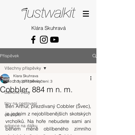
Klára Skuhravá
Příspěvek
Všechny příspěvky
Klara Skuhrava
Všechny příspěvky
2. 3. 2017
Minut čtení: 3
Cobbler, 884 m n. m.
dalkove trasy
tipy na cestovani
Ben Arthur, přezdívaný Cobbler (Švec), 
je jedním z nejoblíbenějších skotských 
cestopis
vrcholků. Na hoře nebudete sami ani 
adopce na dálku
během méně oblíbeného zimního 