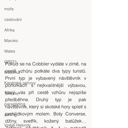
moře
cestování
Afrika
Maroko
Wales
GR221
Pokud se na Cobbler vydáte v zimě, na 
cestě vzhůru potkáte dva typy turistů. 
Mallorka
První typ je vybavený návštěvník v 
Kanárské ostrovy
pohorkách s nejkvalitnější výbavou, 
který vás při cestě vzhůru nejspíše 
Tenerife
předběhne. Druhý typ je pak 
paragliding
návštěvník, který si skotské hory spletl s 
prohlídkovým molem. Boty Converse, 
surfing
džíny, svetřík, kožený batůžek… 
Vnější Hebridy
Zatímco návštěvník č. 1 v pohodě 