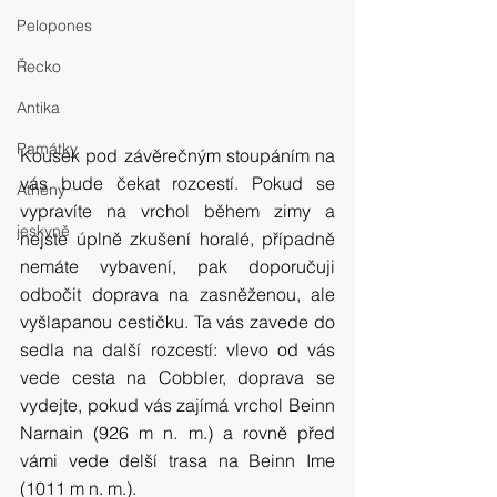
Pelopones
Řecko
Antika
Památky
Kousek pod závěrečným stoupáním na 
vás bude čekat rozcestí. Pokud se 
Athény
vypravíte na vrchol během zimy a 
jeskyně
nejste úplně zkušení horalé, případně 
nemáte vybavení, pak doporučuji 
odbočit doprava na zasněženou, ale 
vyšlapanou cestičku. Ta vás zavede do 
sedla na další rozcestí: vlevo od vás 
vede cesta na Cobbler, doprava se 
vydejte, pokud vás zajímá vrchol Beinn 
Narnain (926 m n. m.) a rovně před 
vámi vede delší trasa na Beinn Ime 
(1011 m n. m.).