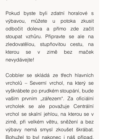
Pokud byste byli zdatní horalové s 
výbavou, můžete u potoka zkusit 
odbočit doleva a přímo zde začít 
stoupat vzhůru. Připravte se ale na 
zledovatělou, stupňovitou cestu, na 
kterou se v zimě bez maček 
nevydávejte!
Cobbler se skládá ze třech hlavních 
vrcholů – Severní vrchol, na který se 
vyškrábete po prudkém stoupání, bude 
vaším prvním „zářezem“. Za oficiální 
vrcholek se ale považuje Centrální 
vrchol se skalní jehlou, na kterou se v 
zimě, při velkém větru, sněžení a bez 
výbavy nemá smysl zkoušet škrábat. 
Bohužel to byl nakonec i náš případ. 