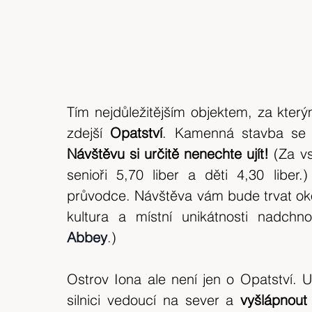
Tím nejdůležitějším objektem, za kterým
zdejší 
Opatství
. Kamenná stavba se 
Návštěvu si určitě nenechte ujít! 
(Za vs
senioři 5,70 liber a děti 4,30 libe
průvodce. Návštěva vám bude trvat okolo
kultura a místní unikátnosti nadchn
Abbey
.
)
Ostrov Iona ale není jen o Opatství. U
silnici vedoucí na sever a 
vyšlápnout