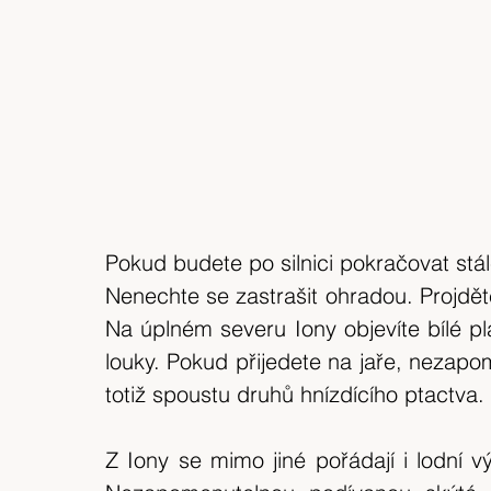
Pokud budete po silnici pokračovat stál
Nenechte se zastrašit ohradou. Projdět
Na úplném severu Iony objevíte bílé plá
louky. Pokud přijedete na jaře, nezapom
totiž spoustu druhů hnízdícího ptactva.
Z Iony se mimo jiné pořádají i lodní vý