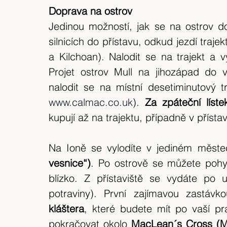
Doprava na ostrov
Jedinou možností, jak se na ostrov dop
silnicích do přístavu, odkud jezdí traje
a Kilchoan). Nalodit se na trajekt a v
Projet ostrov Mull na jihozápad do v
www.calmac.co.uk
).
 Za zpáteční lístek
kupují až na trajektu, případně v přísta
Na Ioně se vylodíte v jediném měste
vesnice“)
. Po ostrově se můžete pohy
blízko. Z přístaviště se vydáte po u
potraviny). První zajímavou zastávk
kláštera
, které budete mít po vaší pra
pokračovat okolo 
MacLean´s Cross (M