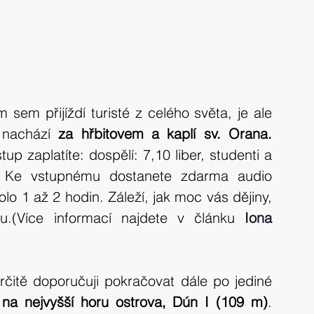
 sem přijíždí turisté z celého světa, je ale 
nachází
 za hřbitovem a kaplí sv. Orana. 
tup zaplatíte: dospělí: 7,10 liber, studenti a 
r.) Ke vstupnému dostanete zdarma audio 
 1 až 2 hodin. Záleží, jak moc vás dějiny, 
ou.(Více informací najdete v článku 
Iona 
rčitě doporučuji pokračovat dále po jediné 
 na nejvyšší horu ostrova, Dún I (109 m)
. 