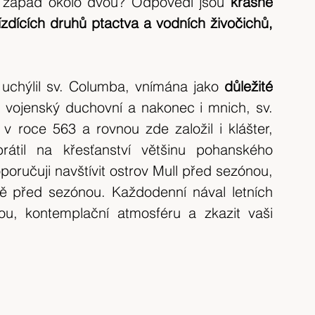
a západ okolo dvou? Odpovědí jsou 
krásné 
tip na výlet
Španělsko
výlet 2017
zdících druhů ptactva a vodních živočichů, 
výlet 2020
Česká republika
krajina
 uchýlil sv. Columba, vnímána jako 
důležité 
, vojenský duchovní a nakonec i mnich, sv. 
v roce 563 a rovnou zde založil i klášter, 
rátil na křesťanství většinu pohanského 
poručuji navštívit ostrov Mull před sezónou, 
vě před sezónou. Každodenní nával letních 
nou, kontemplační atmosféru a zkazit vaši 