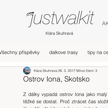
AK
Klára Skuhravá
Všechny příspěvky
dalkove trasy
tipy na c
příběh
Edinburgh
Klara Skuhrava
26. 3. 2017
horská túra Skotsko
Minut čtení: 3
Ostrov Iona, Skotsko
zivot v UK
osobni nazory
Skotsko
Z dálky vypadá ostrov Iona jako malý
těžké se dostat. Proč ztrácet čas složi