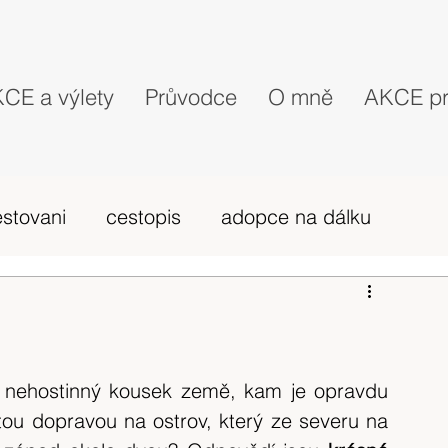
CE a výlety
Průvodce
O mně
AKCE pr
estovani
cestopis
adopce na dálku
probehle vylety
camino Portugues
vybava hory
výlet 2019
dovolená
 nehostinný kousek země, kam je opravdu 
tou dopravou na ostrov, který ze severu na 