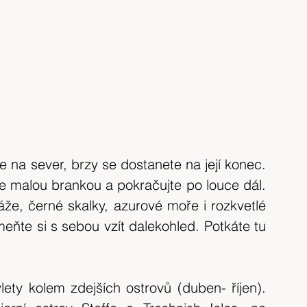
e na sever, brzy se dostanete na její konec. 
e malou brankou a pokračujte po louce dál. 
že, černé skalky, azurové moře i rozkvetlé 
eňte si s sebou vzít dalekohled. Potkáte tu 
lety kolem zdejších ostrovů (duben- říjen). 