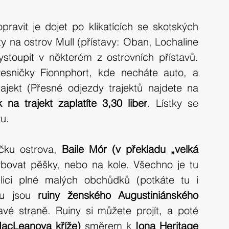
ravit je dojet po klikatících se skotských 
kty na ostrov Mull (přístavy: Oban, Lochaline 
ystoupit v některém z ostrovních přístavů. 
esničky Fionnphort, kde necháte auto, a 
nalodit se na místní desetiminutový trajekt (Přesné odjezdy trajektů najdete na 
 na trajekt zaplatíte 3,30 liber
. Lístky se 
vu.
čku ostrova, 
Baile Mór (v překladu „velká 
bovat pěšky, nebo na kole. Všechno je tu 
lici plné malých obchůdků (potkáte tu i 
ou jsou 
ruiny ženského Augustiniánského 
vé straně. Ruiny si můžete projít, a poté 
acLeanova kříže)
 směrem k
 Iona Heritage 