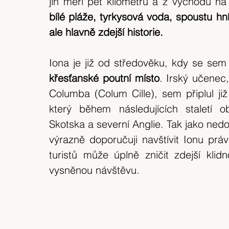
jih měří pět kilometrů a z východu n
expedice
Skotské ostrovy
Indonésie
bílé pláže, tyrkysová voda, spoustu hní
ale hlavně zdejší historie.
výlet 2018
Srílanka
cestuj s mámou
Iona je již od středověku, kdy se sem
křesťanské poutní místo
. Irský učenec
Bílé Karpaty
CHKO
Island
Columba (Colum Cille), sem připlul již 
který během následujících staletí ob
Skotska a severní Anglie. Tak jako nedo
výrazně doporučuji navštívit Ionu prá
turistů může úplně zničit zdejší klid
vysněnou návštěvu.