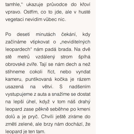
tamhle,“ ukazuje průvodce do křoví 
vpravo. Ostřím, co to jde, ale v husté 
vegetaci nevidím vůbec nic.
Po deseti minutách čekání, kdy 
začínáme vtipkovat o „neviditelných 
leopardech“ nám padá brada. Na dvě 
stě metrů vzdálený strom šplhá 
obrovské zvíře. Tají se nám dech a než 
stihneme cokoli říct, nebo vyndat 
kameru, puntíkovaná kočka je rázem 
usazená na větvi. S nadšením 
vystupujeme z auta a snažíme se dostat 
na lepší úhel, když v tom náš drahý 
leopard zase pěkně seběhne po kmeni 
dolů a je pryč. Chvíli ještě zíráme do 
změti zelené, ale brzy nám dochází, že 
leopard je ten tam.