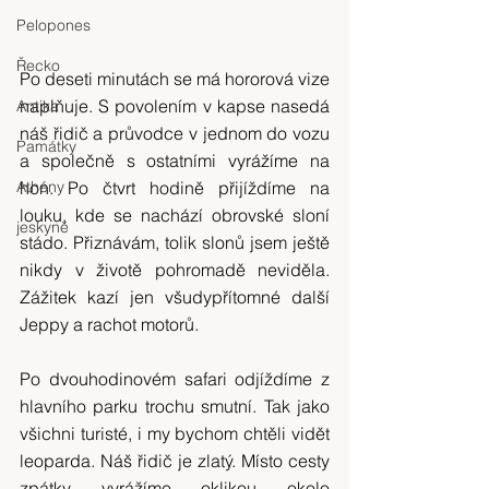
Pelopones
Řecko
Po deseti minutách se má hororová vize 
naplňuje. S povolením v kapse nasedá 
Antika
náš řidič a průvodce v jednom do vozu 
Památky
a společně s ostatními vyrážíme na 
hon. Po čtvrt hodině přijíždíme na 
Athény
louku, kde se nachází obrovské sloní 
jeskyně
stádo. Přiznávám, tolik slonů jsem ještě 
nikdy v životě pohromadě neviděla. 
Zážitek kazí jen všudypřítomné další 
Jeppy a rachot motorů.
Po dvouhodinovém safari odjíždíme z 
hlavního parku trochu smutní. Tak jako 
všichni turisté, i my bychom chtěli vidět 
leoparda. Náš řidič je zlatý. Místo cesty 
zpátky vyrážíme oklikou okolo 