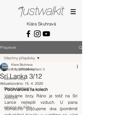
Klára Skuhravá
Příspěvek
Všechny příspěvky
Klara Skuhrava
Všechny příspěvky
2. 3. 2020
Minut čtení: 3
Srí Lanka 3/12
dalkove trasy
Aktualizováno:
15. 4. 2020
tipy na cestovani
Polonnaruwa na kolech
Vstáváme brzy. Ráno je totiž na Srí 
cestopis
Lance nejlepší vzduch. U pana 
adopce na dálku
domácího půjčujeme dva (poměrně 