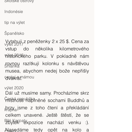
Skotské ostrovy
Indonésie
tip na výlet
Španělsko
Vytahuji z peněženky 2 x 25 $. Cena za 
výlet 2017
vstup do několika kilometrového 
výlet 2018
historického parku. V pokladně nám 
rovnou razítkují kolonku s návštěvou 
Srílanka
musea, abychom nedej bože nepřišly 
cestuj s mámou
dvakrát.
výlet 2020
Dál už musíme samy. Procházíme skrz 
Česká republika
místnosti naplněné sochami Buddhů a 
brzy jsme z toho čtení a překládání 
krajina
celkem unavené. Ještě štěstí, že se 
Bílé Karpaty
zbytek expozice nachází venku :). 
Nasedáme tedy opět na kolo a 
CHKO