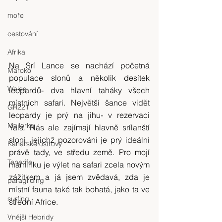
moře
cestování
Afrika
Na Srí Lance se nachází početná 
Maroko
populace slonů a několik desítek 
Wales
leopardů- dva hlavní taháky všech 
místních safari. Největší šance vidět 
GR221
leopardy je prý na jihu- v rezervaci 
Mallorka
Yala. Nás ale zajímají hlavně srílanští 
sloni, jejichž pozorování je prý ideální 
Kanárské ostrovy
právě tady, ve středu země. Pro mojí 
Tenerife
maminku je výlet na safari zcela novým 
zážitkem a já jsem zvědavá, zda je 
paragliding
místní fauna také tak bohatá, jako ta ve 
surfing
střední Africe.
Vnější Hebridy