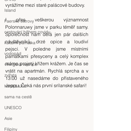
vyrážíme mezi staré palácové budovy.
Island
I přes veškerou významnost 
Faerské ostrovy
Polonnaruwy jsme v parku téměř samy. 
cestování během covidu
Společnost nám dělá jen pár dalších 
návštěvníků, drzé opice a loudiví 
kulturní památka
pejsci. V poledne jsme místními 
vodopád
památkami přesyceny a celý komplex 
máme projetý křížem krážem. Je čas se 
vikingská vesnice
vrátit na apartmán. Rychlá sprcha a v 
zvířata
13:00 už nasedáme do přistaveného 
Jeppu. Čeká nás první srílanské safari!
horská túra
sama na cestě
UNESCO
Asie
Filipíny