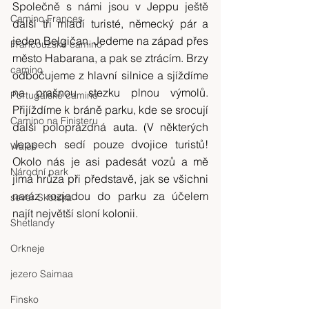
Společně s námi jsou v Jeppu ještě 
Camino Frances
další tři mladí turisté, německý pár a 
jeden Belgičan. Jedeme na západ přes 
Francouzské camino
město Habarana, a pak se ztrácím. Brzy 
camino
odbočujeme z hlavní silnice a sjíždíme 
na prašnou stezku plnou výmolů. 
Portugalské camino
Přijíždíme k bráně parku, kde se srocují 
Camino na Finisteru
další poloprázdná auta. (V některých 
Jeppech sedí pouze dvojice turistů! 
Wales
Okolo nás je asi padesát vozů a mě 
Národní park
jímá hrůza při představě, jak se všichni 
naráz rozjedou do parku za účelem 
sever Skotska
najít největší sloní kolonii.
Shetlandy
Orkneje
jezero Saimaa
Finsko