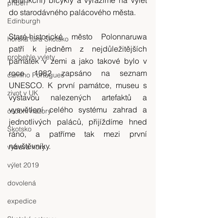
nefunkční) bicykly a vyrážíme na výlet 
příběh
do starodávného palácového města.
Edinburgh
Staré-historické město Polonnaruwa 
horská túra Skotsko
patří k jedněm z nejdůležitějších 
probehle vylety
památek v zemi a jako takové bylo v 
roce 1982 zapsáno na seznam 
camino Portugues
UNESCO. K první památce, museu s 
zivot v UK
výstavou nalezených artefaktů a 
vysvětlení celého systému zahrad a 
osobni nazory
jednotlivých paláců, přijíždíme hned 
Skotsko
ráno, a patříme tak mezi první 
návštěvníky.
vybava hory
výlet 2019
dovolená
expedice