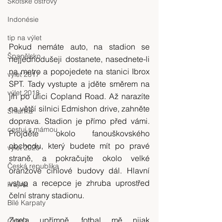
Skotské ostrovy
Indonésie
tip na výlet
Pokud nemáte auto, na stadion se 
Španělsko
nejjednodušeji dostanete, nasednete-li 
na metro a popojedete na stanici Ibrox 
výlet 2017
SPT. Tady vystupte a jděte směrem na 
výlet 2018
jih po ulici Copland Road. Až narazíte 
na větší silnici Edmishon drive, zahněte 
Srílanka
doprava. Stadion je přímo před vámi. 
cestuj s mámou
Projděte okolo fanouškovského 
obchodu, který budete mít po pravé 
výlet 2020
straně, a pokračujte okolo velké 
Česká republika
oranžové cihlové budovy dál. Hlavní 
vstup a recepce je zhruba uprostřed 
krajina
čelní strany stadionu.
Bílé Karpaty
Zcela upřímně, fotbal mě nijak 
CHKO