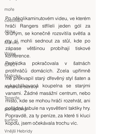
moře
Po několikaminutovém videu, ve kterém 
cestování
hráči Rangers stříleli jeden gól za 
Afrika
druhým, se konečně rozsvítila světla a 
my si mohli sednout za stůl, kde po 
Maroko
zápase většinou probíhají tiskové 
Wales
konference.
Prohlídka pokračovala v šatnách 
GR221
protihráčů domácích. Zcela upřímně 
Mallorka
mě překvapil starý dřevěný styl šaten a 
vykachlíkovaná koupelna se starými 
Kanárské ostrovy
vanami. Žádné masážní centrum, nebo 
Tenerife
místo, kde se mohou hráči rozehrát, ani 
pořádná tabule na vysvětlení taktiky hry. 
paragliding
Popravdě, za ty peníze, za které ti kluci 
surfing
kopou, jsem očekávala trochu víc.
Vnější Hebridy