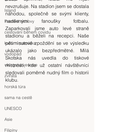
nevzrušuje. Na stadion jsem se dostala 
Island
náhodou, společně se svými klienty, 
nadšenými fanoušky fotbalu. 
Faerské ostrovy
Zaparkovali jsme auto levé straně 
cestování během covidu
stadionu a běželi na recepci. Naše 
pětiminutové zpoždění se ve výsledku 
kulturní památka
ukázalo jako bezpředmětné. Milá 
vodopád
Skotska nás uvedla do tiskové 
vikingská vesnice
místnosti, kde už ostatní návštěvníci 
sledovali poměrně nudný film o historii 
zvířata
klubu.
horská túra
sama na cestě
UNESCO
Asie
Filipíny