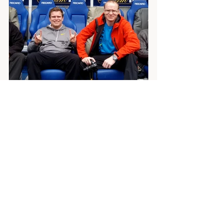
#Skotsko
#Glasgow
#Fotbal
Skotsko
Edinburgh