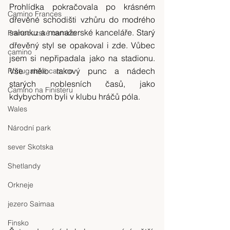
Prohlídka pokračovala po krásném 
Camino Frances
dřevěné schodišti vzhůru do modrého 
salonku a manažerské kanceláře. Starý 
Francouzské camino
dřevěný styl se opakoval i zde. Vůbec 
camino
jsem si nepřipadala jako na stadionu. 
Vše mělo takový punc a nádech 
Portugalské camino
starých noblesních časů, jako 
Camino na Finisteru
kdybychom byli v klubu hráčů póla.
Wales
Národní park
sever Skotska
Shetlandy
Orkneje
jezero Saimaa
Finsko