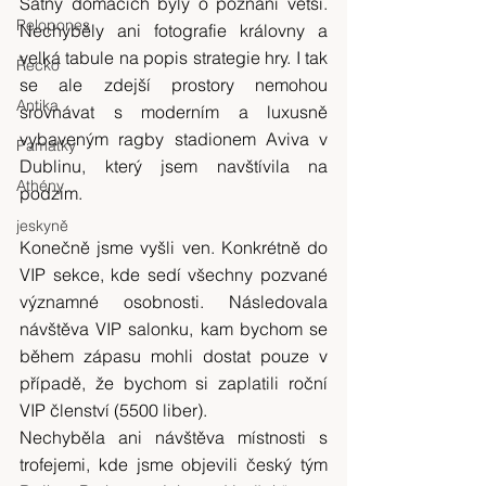
Šatny domácích byly o poznání větší. 
Pelopones
Nechyběly ani fotografie královny a 
velká tabule na popis strategie hry. I tak 
Řecko
se ale zdejší prostory nemohou 
Antika
srovnávat s moderním a luxusně 
vybaveným ragby stadionem Aviva v 
Památky
Dublinu, který jsem navštívila na 
Athény
podzim.
jeskyně
Konečně jsme vyšli ven. Konkrétně do 
VIP sekce, kde sedí všechny pozvané 
významné osobnosti. Následovala 
návštěva VIP salonku, kam bychom se 
během zápasu mohli dostat pouze v 
případě, že bychom si zaplatili roční 
VIP členství (5500 liber).
Nechyběla ani návštěva místnosti s 
trofejemi, kde jsme objevili český tým 