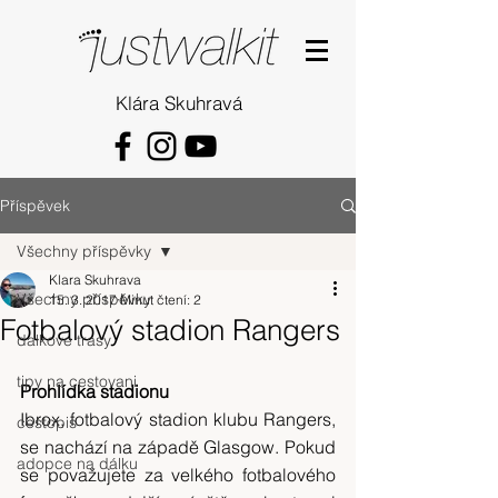
Klára Skuhravá
Příspěvek
Všechny příspěvky
Klara Skuhrava
Všechny příspěvky
15. 3. 2017
Minut čtení: 2
Fotbalový stadion Rangers
dalkove trasy
tipy na cestovani
Prohlídka stadionu 
Ibrox, fotbalový stadion klubu Rangers, 
cestopis
se nachází na západě Glasgow. Pokud 
adopce na dálku
se považujete za velkého fotbalového 