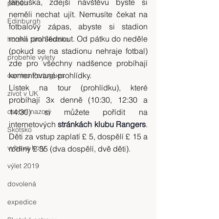
fanouška, zdejší návštěvu byste si 
příběh
neměli nechat ujít. Nemusíte čekat na 
Edinburgh
fotbalový zápas, abyste si stadion 
mohli prohlédnout. Od pátku do neděle 
horská túra Skotsko
(pokud se na stadionu nehraje fotbal) 
probehle vylety
zde pro všechny nadšence probíhají 
komentované prohlídky.
camino Portugues
Lístek na tour (prohlídku), které 
zivot v UK
probíhají 3x denně (10:30, 12:30 a 
osobni nazory
14:30) si můžete pořídit na 
internetových 
stránkách klubu Rangers
. 
Skotsko
Děti za vstup zaplatí £ 5, dospělí £ 15 a 
vybava hory
rodiny £ 35 (dva dospělí, dvě děti).
výlet 2019
dovolená
expedice