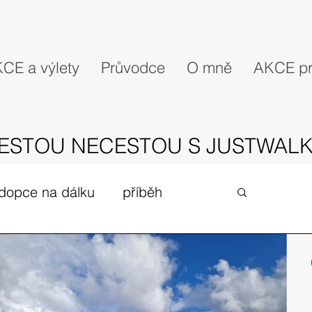
CE a výlety
Průvodce
O mně
AKCE pr
ESTOU NECESTOU S JUSTWALK
dopce na dálku
příběh
gues
zivot v UK
expedice
Skotské ostrovy