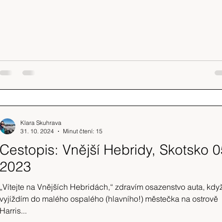
Klara Skuhrava
31. 10. 2024
Minut čtení: 15
Cestopis: Vnější Hebridy, Skotsko 0
2023
„Vítejte na Vnějších Hebridách,“ zdravím osazenstvo auta, kdy
vyjíždím do malého ospalého (hlavního!) městečka na ostrově
Harris...