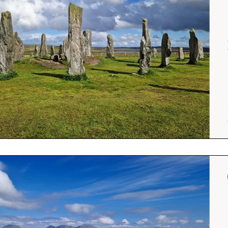
Srílanka
cestuj s mámou
Island