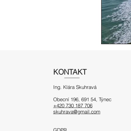
KONTAKT
Ing. Klára Skuhravá
Obecní 196, 691 54
, Týnec
+420 730 187 706
skuhrava@gmail.com
GDPR