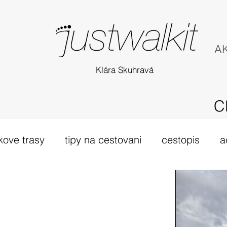
AK
Klára Skuhravá
C
kove trasy
tipy na cestovani
cestopis
a
túra Skotsko
probehle vylety
camino Portu
tsko
vybava hory
výlet 2019
dovolená