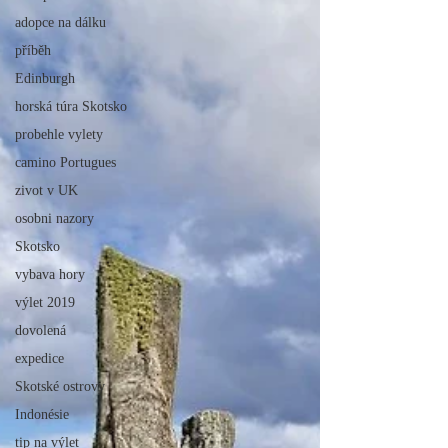
adopce na dálku
příběh
Edinburgh
horská túra Skotsko
probehle vylety
camino Portugues
zivot v UK
osobni nazory
Skotsko
vybava hory
výlet 2019
dovolená
expedice
Skotské ostrovy
Indonésie
tip na výlet