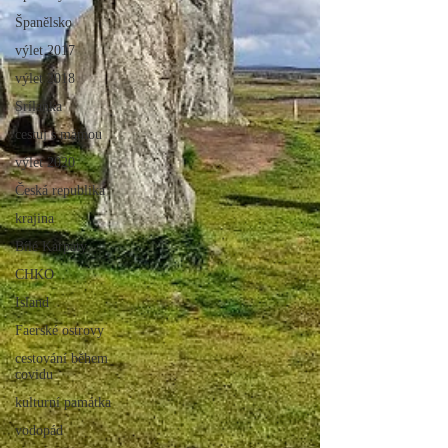
Španělsko
výlet 2017
výlet 2018
Srílanka
cestuj s mámou
výlet 2020
Česká republika
krajina
Bílé Karpaty
CHKO
Island
Faerské ostrovy
cestování během
covidu
kulturní památka
vodopád