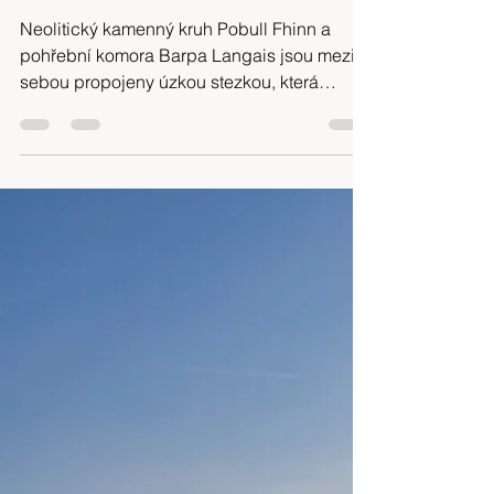
27. 11. 2024
Minut čtení: 17
Cestopis: Vnější Hebridy, Skotsko
16-25-05-2024
Neolitický kamenný kruh Pobull Fhinn a
pohřební komora Barpa Langais jsou mezi
sebou propojeny úzkou stezkou, která
začíná za loveckou ...