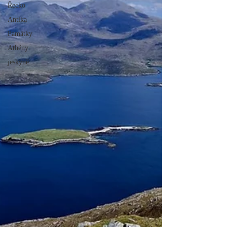
Řecko
Antika
Památky
Athény
jeskyně