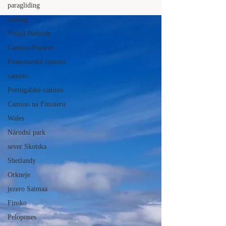
paragliding
nerušilo tolik turistů.
surfing
Vnější Hebridy
Camino Frances
Francouzské camino
camino
Portugalské camino
Camino na Finisteru
Wales
Národní park
sever Skotska
Shetlandy
Orkneje
jezero Saimaa
Finsko
Pelopones