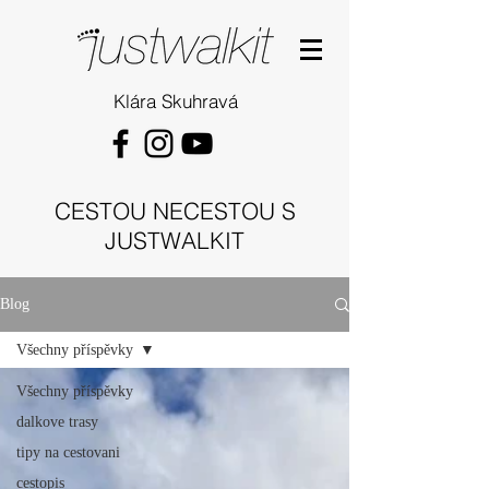
Klára Skuhravá
CESTOU NECESTOU S
JUSTWALKIT
Blog
Všechny příspěvky
Všechny příspěvky
dalkove trasy
tipy na cestovani
cestopis