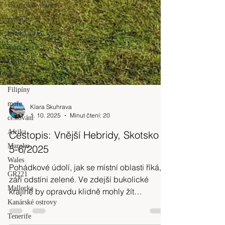
vikingská vesnice
zvířata
horská túra
sama na cestě
UNESCO
Asie
Filipíny
moře
cestování
Klara Skuhrava
Afrika
1. 10. 2025
Minut čtení: 20
Maroko
Cestopis: Vnější Hebridy, Skotsko
Wales
5-6/2025
GR221
Pohádkové údolí, jak se místní oblasti říká,
Mallorka
září odstíni zelené. Ve zdejší bukolické
Kanárské ostrovy
krajině by opravdu klidně mohly žít
Tenerife
pohádkové víly. Jen kdyby je tu každý den