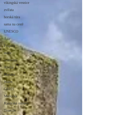
vikingská vesnice
zvířata
horská túra
sama na cestě
UNESCO
Asie
Filipíny
moře
cestování
Afrika
Maroko
Wales
GR221
Mallorka
Kanárské ostrovy
Tenerife