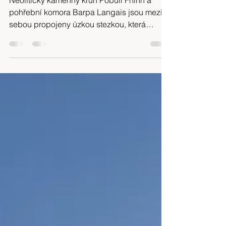
Cestopis: Vnější Hebridy, Skotsko
16-25-05-2024
Neolitický kamenný kruh Pobull Fhinn a
pohřební komora Barpa Langais jsou mezi
sebou propojeny úzkou stezkou, která
začíná za loveckou ...