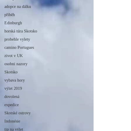
adopce na dálku
příběh
Edinburgh
horská túra Skotsko
probehle vylety
camino Portugues
zivot v UK
osobni nazory
Skotsko
vybava hory
výlet 2019
dovolená
expedice
Skotské ostrovy
Indonésie
tip na výlet