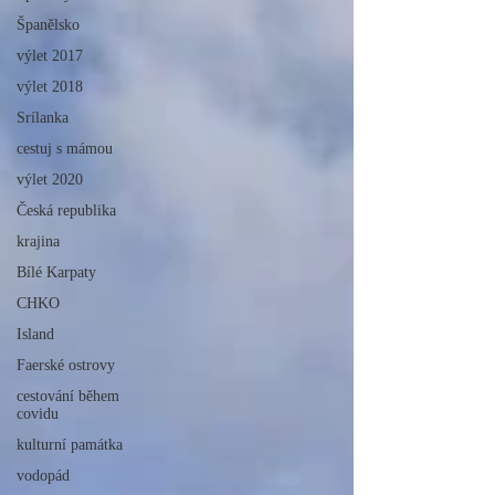
Španělsko
výlet 2017
výlet 2018
Srílanka
cestuj s mámou
výlet 2020
Česká republika
krajina
Bílé Karpaty
CHKO
Island
Faerské ostrovy
cestování během
covidu
kulturní památka
vodopád