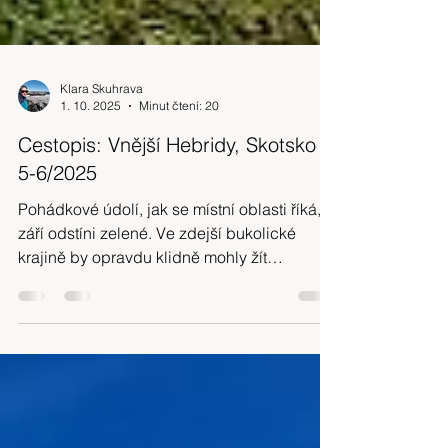
Klara Skuhrava
1. 10. 2025
Minut čtení: 20
Cestopis: Vnější Hebridy, Skotsko
5-6/2025
Pohádkové údolí, jak se místní oblasti říká,
září odstíni zelené. Ve zdejší bukolické
krajině by opravdu klidně mohly žít
pohádkové víly. Jen kdyby je tu každý den
nerušilo tolik turistů.