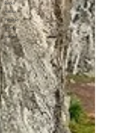
Řecko
Antika
Památky
Athény
jeskyně