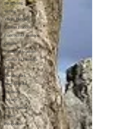
paragliding
surfing
Vnější Hebridy
Camino Frances
Francouzské camino
camino
Portugalské camino
Camino na Finisteru
Wales
Národní park
sever Skotska
Shetlandy
Orkneje
jezero Saimaa
Finsko
Pelopones