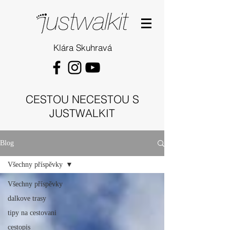
Klára Skuhravá
CESTOU NECESTOU S
JUSTWALKIT
Blog
Všechny příspěvky
Všechny příspěvky
dalkove trasy
tipy na cestovani
cestopis