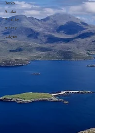
Řecko
Antika
Památky
Athény
jeskyně