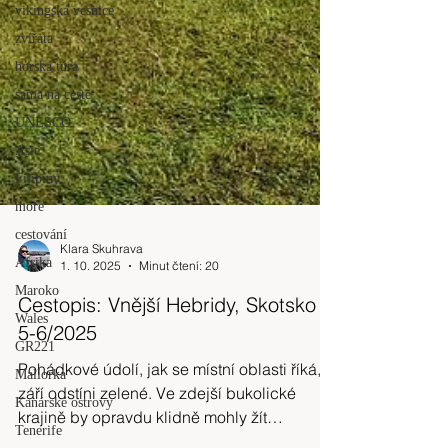
vikingská vesnice
zvířata
horská túra
sama na cestě
UNESCO
Asie
Filipíny
moře
cestování
Afrika
Klara Skuhrava
Maroko
1. 10. 2025
Minut čtení: 20
Wales
Cestopis: Vnější Hebridy, Skotsko
GR221
5-6/2025
Mallorka
Kanárské ostrovy
Pohádkové údolí, jak se místní oblasti říká,
Tenerife
září odstíni zelené. Ve zdejší bukolické