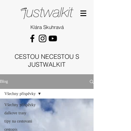
Klára Skuhravá
CESTOU NECESTOU S
JUSTWALKIT
Blog
Všechny příspěvky
Všechny příspěvky
dalkove trasy
tipy na cestovani
cestopis