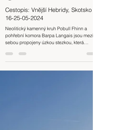
Klara Skuhrava
27. 11. 2024
Minut čtení: 17
Cestopis: Vnější Hebridy, Skotsko
16-25-05-2024
Neolitický kamenný kruh Pobull Fhinn a
pohřební komora Barpa Langais jsou mezi
sebou propojeny úzkou stezkou, která
začíná za loveckou ...