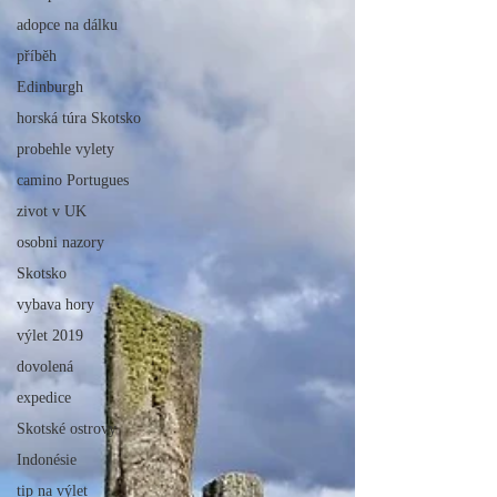
adopce na dálku
příběh
Edinburgh
horská túra Skotsko
probehle vylety
camino Portugues
zivot v UK
osobni nazory
Skotsko
vybava hory
výlet 2019
dovolená
expedice
Skotské ostrovy
Indonésie
tip na výlet