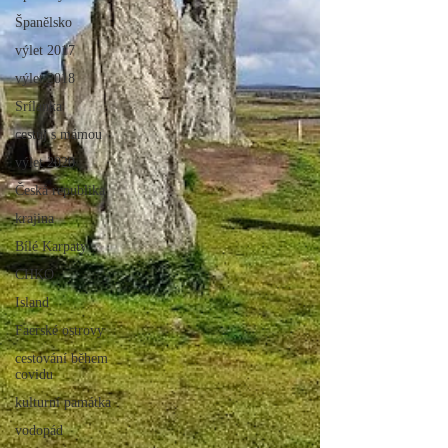
Španělsko
výlet 2017
výlet 2018
Srílanka
cestuj s mámou
výlet 2020
Česká republika
krajina
Bílé Karpaty
CHKO
Island
Faerské ostrovy
cestování během
covidu
kulturní památka
vodopád