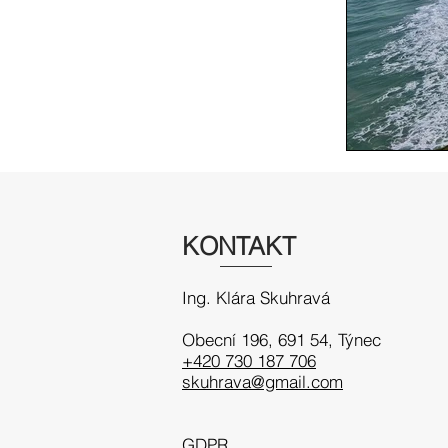
KONTAKT
Ing. Klára Skuhravá
Obecní 196, 691 54
, Týnec
+420 730 187 706
skuhrava@gmail.com
GDPR