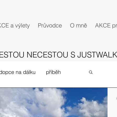
CE a výlety
Průvodce
O mně
AKCE pr
ESTOU NECESTOU S JUSTWALK
dopce na dálku
příběh
gues
zivot v UK
expedice
Skotské ostrovy