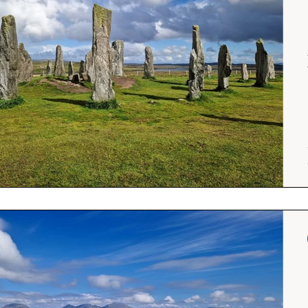
Srílanka
cestuj s mámou
Island