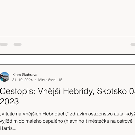
Klara Skuhrava
31. 10. 2024
Minut čtení: 15
Cestopis: Vnější Hebridy, Skotsko 0
2023
„Vítejte na Vnějších Hebridách,“ zdravím osazenstvo auta, kdy
vyjíždím do malého ospalého (hlavního!) městečka na ostrově
Harris...