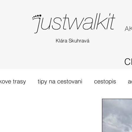
AK
Klára Skuhravá
C
kove trasy
tipy na cestovani
cestopis
a
túra Skotsko
probehle vylety
camino Portu
tsko
vybava hory
výlet 2019
dovolená