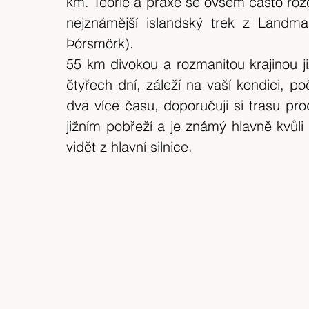
km. Teorie a praxe se ovšem často rozch
expedice
Skotské ostrovy
Indonésie
nejznámější islandský trek z Landm
Þórsmörk).
výlet 2018
Srílanka
cestuj s mámou
55 km divokou a rozmanitou krajinou j
čtyřech dní, záleží na vaší kondici, p
dva více času, doporučuji si trasu pro
Bílé Karpaty
CHKO
Island
jižním pobřeží a je známý hlavně kvůl
vidět z hlavní silnice.