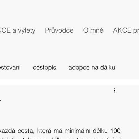
CE a výlety
Průvodce
O mně
AKCE pr
estovani
cestopis
adopce na dálku
probehle vylety
camino Portugues
r
vybava hory
výlet 2019
dovolená
každá cesta, která má minimální délku 100 