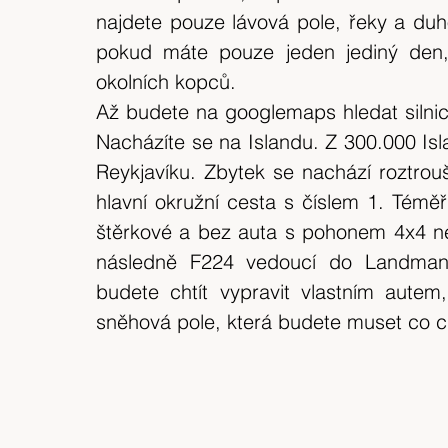
najdete pouze lávová pole, řeky a duho
pokud máte pouze jeden jediný den, 
okolních kopců.
Až budete na googlemaps hledat silnic
Nacházíte se na Islandu. Z 300.000 Isl
Reykjavíku. Zbytek se nachází roztrouš
hlavní okružní cesta s číslem 1. Téměř
štěrkové a bez auta s pohonem 4x4 nem
následně F224 vedoucí do Landmann
budete chtít vypravit vlastním autem
sněhová pole, která budete muset co ch