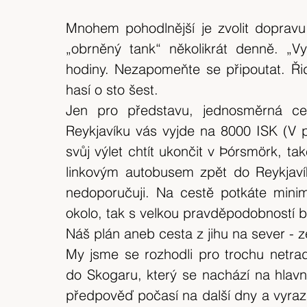
​Mnohem pohodlnější je zvolit dopravu
„obrněný tank“ několikrát denně. „Vyh
hodiny. Nezapomeňte se připoutat. Řid
hasí o sto šest.
Jen pro představu, jednosměrná c
Reykjavíku vás vyjde na 8000 ISK (V p
svůj výlet chtít ukončit v Þórsmörk, ta
linkovým autobusem zpět do Reykjavík
nedoporučuji. Na cestě potkáte mini
okolo, tak s velkou pravděpodobností b
Náš plán aneb cesta z jihu na sever 
My jsme se rozhodli pro trochu netrad
do Skogaru, který se nachází na hlavní ok
předpověď počasí na další dny a vyraz