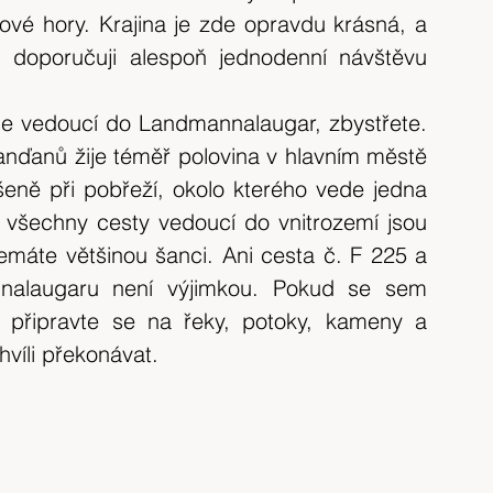
vé hory. Krajina je zde opravdu krásná, a 
doporučuji alespoň jednodenní návštěvu 
e vedoucí do Landmannalaugar, zbystřete. 
anďanů žije téměř polovina v hlavním městě 
eně při pobřeží, okolo kterého vede jedna 
 všechny cesty vedoucí do vnitrozemí jsou 
áte většinou šanci. Ani cesta č. F 225 a 
alaugaru není výjimkou. Pokud se sem 
, připravte se na řeky, potoky, kameny a 
víli překonávat.