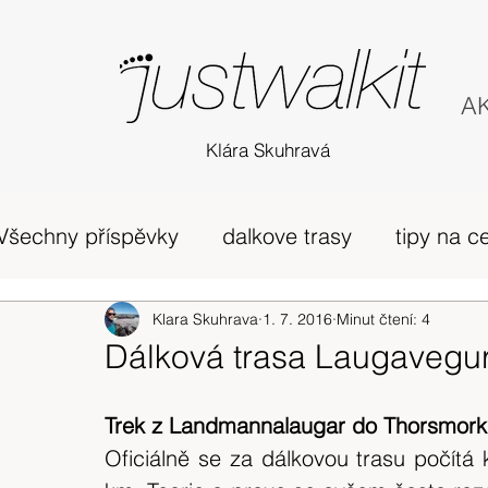
AK
Klára Skuhravá
Všechny příspěvky
dalkove trasy
tipy na c
příběh
Edinburgh
Klara Skuhrava
1. 7. 2016
horská túra Skotsko
Minut čtení: 4
Dálková trasa Laugavegu
zivot v UK
osobni nazory
Skotsko
Trek z Landmannalaugar do Thorsmork
Oficiálně se za dálkovou trasu počítá 