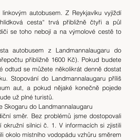
 linkovým autobusem. Z Reykjavíku vyjíždí 
lídková cesta“ trvá přibližně čtyři a půl 
iči se toho nebojí a na výmolové cestě to 
esta autobusem z Landmannalaugaru do 
řepočtu přibližně 1600 Kč). Pokud budete 
ké odtud se můžete několikrát denně dostat 
u. Stopování do Landmannalaugaru příliš 
mum aut, a pokud nějaké konečně pojede 
ude už plné turistů.
- ze Skogaru do Landmannalaugaru
iční směr. Bez problémů jsme dostopovali 
ružní silnici č. 1. V informacích si zjistili 
ili okolo místního vodopádu vzhůru směrem 