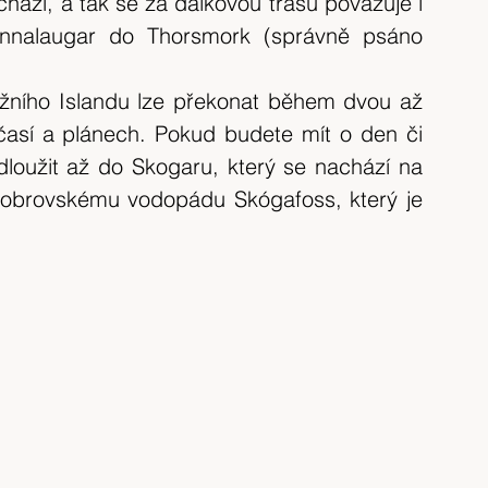
ází, a tak se za dálkovou trasu považuje i 
tip na výlet
Španělsko
výlet 2017
annalaugar do Thorsmork (správně psáno 
výlet 2020
Česká republika
krajina
ižního Islandu lze překonat během dvou až 
očasí a plánech. Pokud budete mít o den či 
dloužit až do Skogaru, který se nachází na 
i obrovskému vodopádu Skógafoss, který je 