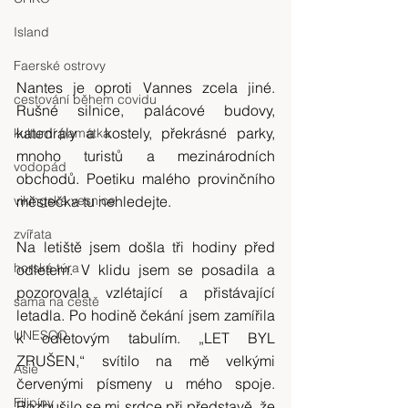
Island
Faerské ostrovy
Nantes je oproti Vannes zcela jiné. 
cestování během covidu
Rušné silnice, palácové budovy, 
katedrály a kostely, překrásné parky, 
kulturní památka
mnoho turistů a mezinárodních 
vodopád
obchodů. Poetiku malého provinčního 
vikingská vesnice
městečka tu nehledejte.
zvířata
Na letiště jsem došla tři hodiny před 
horská túra
odletem. V klidu jsem se posadila a 
pozorovala vzlétající a přistávající 
sama na cestě
letadla. Po hodině čekání jsem zamířila 
UNESCO
k odletovým tabulím. „LET BYL 
ZRUŠEN,“ svítilo na mě velkými 
Asie
červenými písmeny u mého spoje. 
Filipíny
Rozbušilo se mi srdce při představě, že 