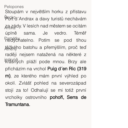
Pelopones
Stoupám v největším horku z přístavu 
Řecko
Port d´Andrax a davy turistů nechávám 
za zády. V lesích nad městem se ocitám 
Antika
úplně sama. Je vedro. Téměř 
Památky
nedýchatelno. Potím se pod tíhou 
těžkého batohu a přemýšlím, proč teď 
Athény
raději nejsem natažená na některé z 
jeskyně
krásných pláží pode mnou. Brzy ale 
přicházím na vrchol
 Puig d´en Ric (319 
m)
, ze kterého mám první výhled po 
okolí. Zvlášť pohled na severozápad 
stojí za to! Odhalují se mi totiž první 
vrcholky ostrovního 
pohoří, Serra de 
Tramuntana.