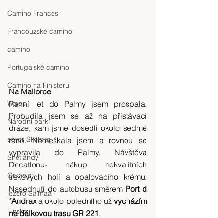
Camino Frances
Francouzské camino
camino
Portugalské camino
Camino na Finisteru
Na Mallorce
Wales
Ranní let do Palmy jsem prospala. 
Probudila jsem se až na přistávací 
Národní park
dráze, kam jsme dosedli okolo sedmé 
sever Skotska
ráno. Nemeškala jsem a rovnou se 
vypravila do Palmy. Návštěva 
Shetlandy
Decatlonu- nákup nekvalitních 
Orkneje
trekových holí a opalovacího krému. 
Nasednutí do autobusu směrem 
Port d
jezero Saimaa
´Andrax
 a okolo poledního už 
vycházím 
Finsko
na dálkovou trasu GR 221
.