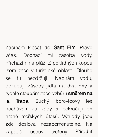
Začínám klesat do 
Sant Elm
. Právě 
včas. Dochází mi zásoba vody. 
Přicházím na pláž. Z poklidných kopců 
jsem zase v turistické oblasti. Dlouho 
se tu nezdržuji. Nabírám vodu, 
dokupuji zásoby jídla na dva dny a 
rychle stoupám zase vzhůru 
směrem na 
la Trapa
. Suchý borovicový les 
nechávám za zády a pokračuji po 
hraně mořských útesů. Výhledy jsou 
zde doslova nezapomenutelné. Na 
západě ostrov tvořený 
Přírodní 