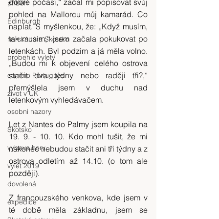
dobré počasí,“ začal mi popisovat svůj 
příběh
pohled na Mallorcu můj kamarád. Co 
Edinburgh
naplat. S myšlenkou, že: „Když musím, 
tak musím,“ jsem začala pokukovat po 
horská túra Skotsko
letenkách. Byl podzim a já měla volno. 
probehle vylety
„Budou mi k objevení celého ostrova 
stačit dva týdny nebo raději tři?,“ 
camino Portugues
přemýšlela jsem v duchu nad 
zivot v UK
letenkovým vyhledávačem.
osobni nazory
Let z Nantes do Palmy jsem koupila na 
Skotsko
19. 9. - 10. 10. Kdo mohl tušit, že mi 
vybava hory
nakonec nebudou stačit ani tři týdny a z 
ostrova odletím až 14.10. (o tom ale 
výlet 2019
později).
dovolená
Z francouzského venkova, kde jsem v 
expedice
té době měla základnu, jsem se 