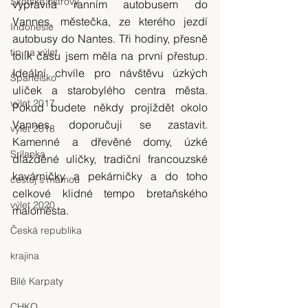
Skotské ostrovy
vypravila ranním autobusem do 
Vannes, městečka, ze kterého jezdí 
Indonésie
autobusy do Nantes. Tři hodiny, přesně 
tip na výlet
tolik času jsem měla na první přestup. 
Ideální chvíle pro návštěvu úzkých 
Španělsko
uliček a starobylého centra města. 
výlet 2017
Pokud budete někdy projíždět okolo 
Vannes, doporučuji se zastavit. 
výlet 2018
Kamenné a dřevěné domy, úzké 
Srílanka
dlážděné uličky, tradiční francouzské 
kavárničky a pekárničky a do toho 
cestuj s mámou
celkové klidné tempo bretaňského 
výlet 2020
maloměsta.
Česká republika
krajina
Bílé Karpaty
CHKO