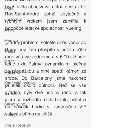
bych měla absolvovat celou cestu z Le 
moře
Roc-Saint-André úplně zbytečně a 
cestování
rychlým krokem jsem zamířila k 
pobočce letecké společnosti Vueling.
Afrika
Maroko
„Žádný problém. Poletíte dnes večer do 
Barcelony, tam přespíte v hotelu. Zítra 
Wales
ráno vás vyzvedneme a v 6:00 stihnete 
GR221
letadlo do Palmy,“ oznámila mi slečna 
za přepážkou a mně spadl kámen ze 
Mallorka
srdce. Do Barcelony jsme nakonec 
Kanárské ostrovy
přiletěli okolo půlnoci. Než se vše 
vyřídilo, byly dvě hodiny ráno, a tak 
Tenerife
jsem se rozhodla místo hotelu, ustlat si 
paragliding
na několik hodin v zasedačce VIP 
salonku přímo na letišti.
surfing
Vnější Hebridy