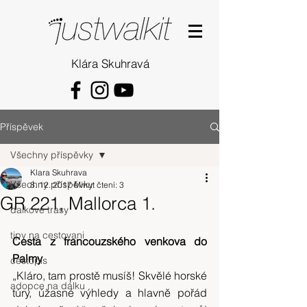
Klára Skuhravá
Příspěvek
Všechny příspěvky
Klara Skuhrava
Všechny příspěvky
8. 12. 2017
Minut čtení: 3
GR 221, Mallorca 1.
dalkove trasy
tipy na cestovani
Cesta z francouzského venkova do 
Palmy
cestopis
„Kláro, tam prostě musíš! Skvělé horské 
adopce na dálku
túry, úžasné výhledy a hlavně pořád 