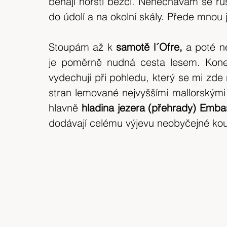
běhají horští běžci. Nenechávám se r
expedice
Skotské ostrovy
Indonésie
do údolí a na okolní skály. Přede mnou 
výlet 2018
Srílanka
cestuj s mámou
Stoupám až k 
samotě l´Ofre,
 a poté 
je poměrně nudná cesta lesem. Kone
vydechuji při pohledu, který se mi zde 
Bílé Karpaty
CHKO
Island
stran lemované nejvyššími mallorskými 
hlavně 
hladina jezera (přehrady) Emb
dodávají celému výjevu neobyčejné kouz