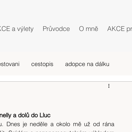
CE a výlety
Průvodce
O mně
AKCE pr
estovani
cestopis
adopce na dálku
probehle vylety
camino Portugues
vybava hory
výlet 2019
dovolená
elly a dolů do Lluc
u. Dnes je neděle a okolo mě už od rána 