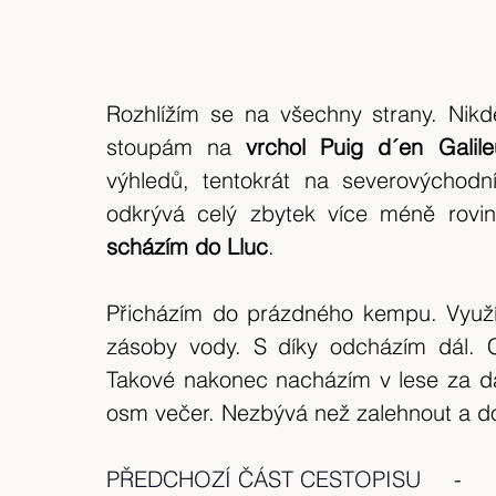
Rozhlížím se na všechny strany. Nikd
stoupám na 
vrchol Puig d´en Galil
výhledů, tentokrát na severovýchodn
scházím do Lluc
.
Přicházím do prázdného kempu. Využív
zásoby vody. S díky odcházím dál. Ch
Takové nakonec nacházím v lese za da
osm večer. Nezbývá než zalehnout a dočí
PŘEDCHOZÍ ČÁST CESTOPISU
     - 