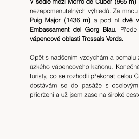
V sedle mezi Morro de Cúber (965 m) 
Puig Major (1436 m)
 a pod ní 
dvě v
Embassament del Gorg Blau. 
Přede
vápencové oblasti Trossals Verds.
Opět s nadšením vzdychám a pomalu za
úzkého vápencového kaňonu. Konečně s
turisty, co se rozhodli překonat celou 
dostávám se do pasáže s ocelovými 
přidržení a už jsem zase na široké cest