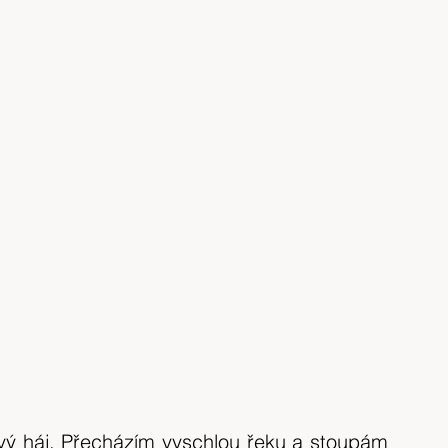
ový háj. Přecházím vyschlou řeku a stoupám 