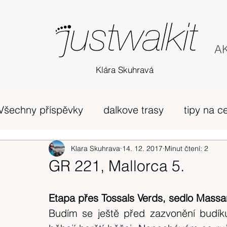
AK
Klára Skuhravá
Všechny příspěvky
dalkove trasy
tipy na c
příběh
Edinburgh
Klara Skuhrava
14. 12. 2017
horská túra Skotsko
Minut čtení: 2
GR 221, Mallorca 5.
zivot v UK
osobni nazory
Skotsko
Etapa přes Tossals Verds, sedlo Massan
Budím se ještě před zazvonění budík