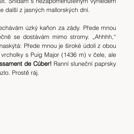
ušit. Snídám s nezapomenutelným výhledem 
tip na výlet
Španělsko
výlet 2017
je další z jasných mallorských dní.
výlet 2020
Česká republika
krajina
nechávám úzký kaňon za zády. Přede mnou 
čně se dostávám mimo stromy. „Ahhhh,“ 
naskýtá: Přede mnou je široké údolí z obou 
vrcholky s Puig Major (1436 m) v čele, ale 
assament de Cúber! 
Ranní sluneční paprsky 
lo. Prostě ráj.