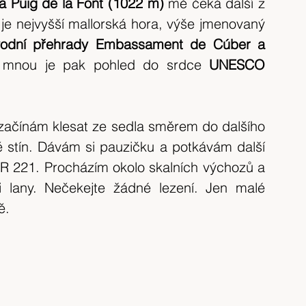
a Puig de la Font (1022 m)
 mě čeká další z 
nezapomenutelných výhledů. Za mnou je nejvyšší mallorská hora, výše jmenovaný 
odní přehrady Embassament de Cúber a 
 mnou je pak pohled do srdce 
UNESCO 
čínám klesat ze sedla směrem do dalšího 
tín. Dávám si pauzičku a potkávám další 
GR 221. Procházím okolo skalních výchozů a 
lany. Nečekejte žádné lezení. Jen malé 
ě.