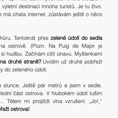
 výletní destinaci mnoha turistů. Je tu živo. 
e má chata internet, zůstávám ještě o něco 
ůru. Tentokrát přes 
zelené údolí do sedla 
 na ostrově. (Pozn. Na Puig de Major je 
si hudbu. Začínám cítit únavu. Myšlenkami 
na druhé straně? 
Uvidím už druhé pobřeží 
y do zeleného údolí.
o slunce. Ještě pár metrů a jsem v sedle. 
dní část ostrova. V hlubokém údolí tuším 
. Tělem mi projíždí vlna vzrušení. „Jo!,“ 
eží ostrova!