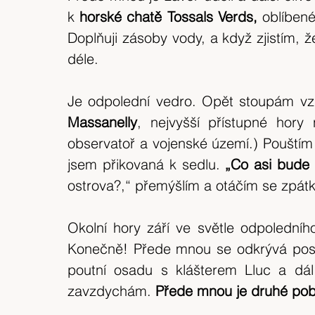
k 
horské chatě Tossals Verds, 
oblíbené
Doplňuji zásoby vody, a když zjistím, ž
déle.
Je odpolední vedro. Opět stoupám vzh
Massanelly
, nejvyšší přístupné hory
observatoř a vojenské území.) Pouštím 
jsem přikovaná k sedlu.
 „Co asi bude 
ostrova?,“ přemýšlím a otáčím se zpátk
Okolní hory září ve světle odpoledníh
Konečně! Přede mnou se odkrývá posle
poutní osadu s klášterem Lluc a dál..
zavzdychám. 
Přede mnou je druhé pobř