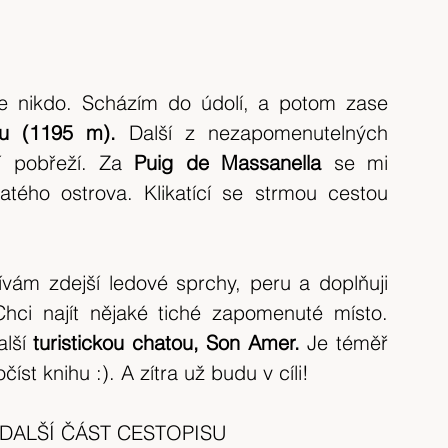
e nikdo. Scházím do údolí, a potom zase 
eu (1195 m). 
Další z nezapomenutelných 
í pobřeží. Za 
Puig de Massanella 
se mi 
odkrývá celý zbytek více méně rovinatého ostrova. Klikatící se strmou cestou 
ám zdejší ledové sprchy, peru a doplňuji 
ci najít nějaké tiché zapomenuté místo. 
lší 
turistickou chatou, Son Amer.
 Je téměř 
st knihu :). A zítra už budu v cíli!
    DALŠÍ ČÁST CESTOPISU