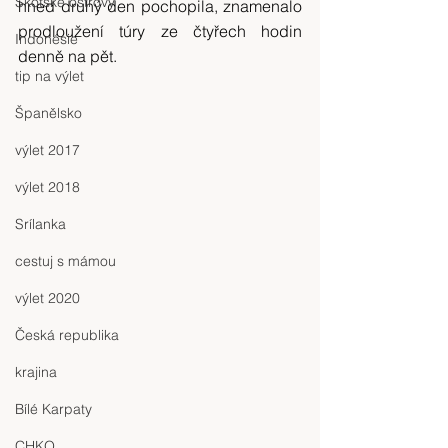
Skotské ostrovy
hned druhý den pochopila, znamenalo 
prodloužení túry ze čtyřech hodin 
Indonésie
denně na pět.
tip na výlet
Španělsko
výlet 2017
výlet 2018
Srílanka
cestuj s mámou
výlet 2020
Česká republika
krajina
Bílé Karpaty
CHKO