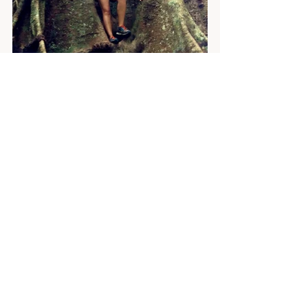
#Indonésie
#tipnavýlet
#Cestopis
#džungle
#sumatra
Indonésie
tip na výlet
expedice