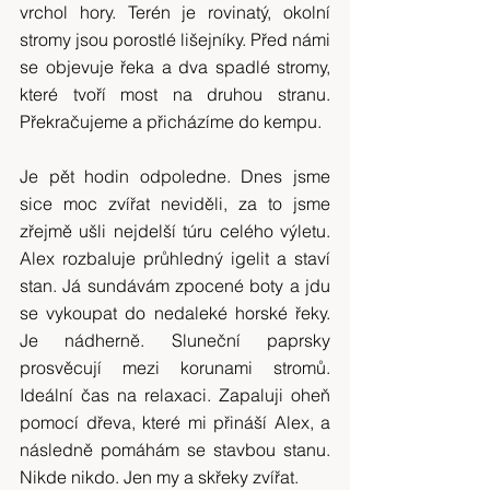
vrchol hory. Terén je rovinatý, okolní 
stromy jsou porostlé lišejníky. Před námi 
se objevuje řeka a dva spadlé stromy, 
které tvoří most na druhou stranu. 
Překračujeme a přicházíme do kempu.
Je pět hodin odpoledne. Dnes jsme 
sice moc zvířat neviděli, za to jsme 
zřejmě ušli nejdelší túru celého výletu. 
Alex rozbaluje průhledný igelit a staví 
stan. Já sundávám zpocené boty a jdu 
se vykoupat do nedaleké horské řeky. 
Je nádherně. Sluneční paprsky 
prosvěcují mezi korunami stromů. 
Ideální čas na relaxaci. Zapaluji oheň 
pomocí dřeva, které mi přináší Alex, a 
následně pomáhám se stavbou stanu. 
Nikde nikdo. Jen my a skřeky zvířat.