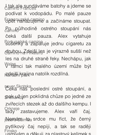
I tak ale sundáváme batohy a jdeme se 
Camino Frances
podívat k vodopádu. Po malé pauze 
Francouzské camino
opět nahazujeme a začínáme stoupat. 
Po půlhodině ostrého stoupání nás 
camino
čeká další pauza. Alex vytahuje 
Portugalské camino
sušenky a zapaluje jednu cigaretu za 
druhou. Zdejší les je výrazně sušší než 
Camino na Finisteru
les na druhé straně řeky. Nechápu, jak 
Wales
v rámci tak malého území může být 
zdejší krajina natolik rozdílná.
Národní park
sever Skotska
Čeká nás poslední ostré stoupání, a 
pak už jen poklidná chůze po jedné ze 
Shetlandy
zvířecích stezek až do dalšího kempu. I 
Orkneje
tady zastavujeme. Alex vaří čaj. 
Nemám to srdce mu říct, že černý 
jezero Saimaa
pytlíkový čaj nepiji, a tak se raději 
Finsko
usmívám a děkuji za plastový kelímek s 