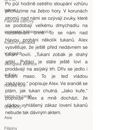
Po půl hodině ostrého stoupání vzhůru 
Island
přicházíme na žebro hory. V korunách 
stromů nad námi se ozývají zvuky, které 
Faerské ostrovy
se podobají velkému dmychadlu na 
cestování během covidu
rozdělávání ohně. To se nám nad 
hlavou prohání několik tukanů. Alex 
kulturní památka
vysvětluje, že ještě před nedávnem se 
vodopád
tukani lovili. „Tukaní zobák je drahý 
artikl. Pytláci je stále ještě loví a 
vikingská vesnice
prodávají na asijský trh. Dřív se jedlo i 
zvířata
tukaní maso. To je teď vládou 
zakázáno,“ popisuje Alex. Ve srandě se 
horská túra
ptám, jak tukan chutná. „Jako kuře,“ 
sama na cestě
popisuje Alex a mně dochází, že 
vládou vyhlášený zákaz lovení tukanů 
UNESCO
nebude tak dávným aktem.
Asie
Filipíny