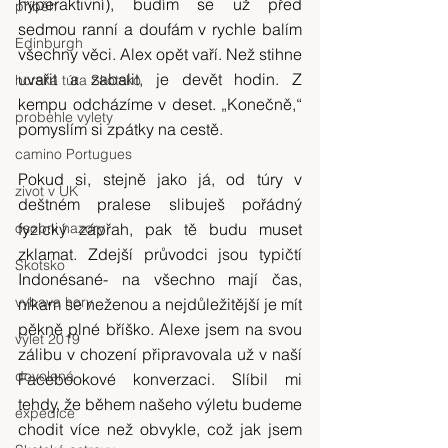
hyperaktivní), budím se už před 
příběh
sedmou ranní a doufám v rychle balím 
Edinburgh
všechny věci. Alex opět vaří. Než stihne 
uvařit a zabalit, je devět hodin. Z 
horská túra Skotsko
kempu odcházíme v deset. „Konečně,“ 
probehle vylety
pomyslím si zpátky na cestě.
camino Portugues
Pokud si, stejně jako já, od túry v 
zivot v UK
deštném pralese slibuješ pořádný 
osobni nazory
fyzický zápřah, pak tě budu muset 
zklamat. Zdejší průvodci jsou typičtí 
Skotsko
Indonésané- na všechno mají čas, 
vybava hory
nikam se neženou a nejdůležitější je mít 
pěkně plné bříško. Alexe jsem na svou 
výlet 2019
zálibu v chození připravovala už v naší 
dovolená
Facebookové konverzaci. Slíbil mi 
tehdy, že během našeho výletu budeme 
expedice
chodit více než obvykle, což jak jsem 