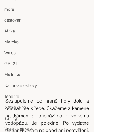
moře
cestování
Afrika
Maroko
Wales
GR221
Mallorka
Kanárské ostrovy
Tenerife
Sestupujeme po hraně hory dolů a 
paragliding
přicházíme k řece. Skáčeme z kamene 
na kámen a přicházíme k velkému 
surfing
vodopádu. Je poledne. Po vydatné 
Vnější Hebridy
snídani nemám na oběd ani pomyšlení. 