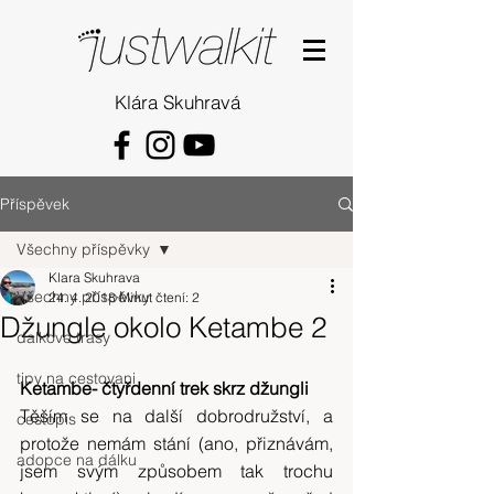
Klára Skuhravá
Příspěvek
Všechny příspěvky
Klara Skuhrava
Všechny příspěvky
24. 4. 2018
Minut čtení: 2
Džungle okolo Ketambe 2
dalkove trasy
tipy na cestovani
Ketambe- čtyřdenní trek skrz džungli 
Těším se na další dobrodružství, a 
cestopis
protože nemám stání (ano, přiznávám, 
adopce na dálku
jsem svým způsobem tak trochu 