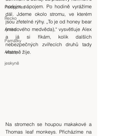
horkým nápojem. Po hodině vyrážíme 
Pelopones
dál. Jdeme okolo stromu, ve kterém 
Řecko
jsou zřetelné rýhy. „To je od honey bear 
(medového medvěda),“ vysvětluje Alex 
Antika
a já si říkám, kolik dalších 
Památky
nebezpečných zvířecích druhů tady 
vlastně žije.
Athény
jeskyně
Na stromech se houpou makakové a 
Thomas leaf monkeys. Přicházíme na 