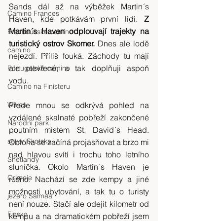
Sands dál až na výběžek Martin´s 
Camino Frances
Haven, kde potkávám první lidi.
 Z 
Martin´s Haven odplouvají trajekty na 
Francouzské camino
turistický ostrov Skomer.
 Dnes ale lodě 
camino
nejezdí. Příliš fouká. Záchody tu mají 
ale otevřené, a tak doplňuji aspoň 
Portugalské camino
vodu.
Camino na Finisteru
Wales
Přede mnou se odkrývá pohled na 
vzdálené skalnaté pobřeží zakončené 
Národní park
poutním místem St. David´s Head. 
sever Skotska
Obloha se začíná projasňovat a brzo mi 
nad hlavou svítí i trochu toho letního 
Shetlandy
sluníčka. Okolo Martin´s Haven je 
Orkneje
rušno. Nachází se zde kempy a jiné 
možnosti ubytování, a tak tu o turisty 
jezero Saimaa
není nouze. Stačí ale odejít kilometr od 
Finsko
kempu a na dramatickém pobřeží jsem 