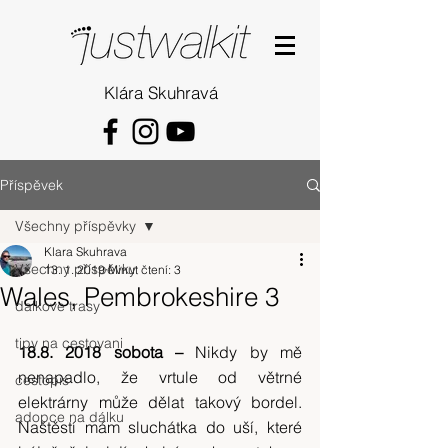
Klára Skuhravá
Příspěvek
Všechny příspěvky
Klara Skuhrava
Všechny příspěvky
13. 1. 2019
Minut čtení: 3
Wales, Pembrokeshire 3
dalkove trasy
tipy na cestovani
18.8. 2018 sobota – 
Nikdy by mě 
nenapadlo, že vrtule od větrné 
cestopis
elektrárny může dělat takový bordel. 
adopce na dálku
Naštěstí mám sluchátka do uší, které 