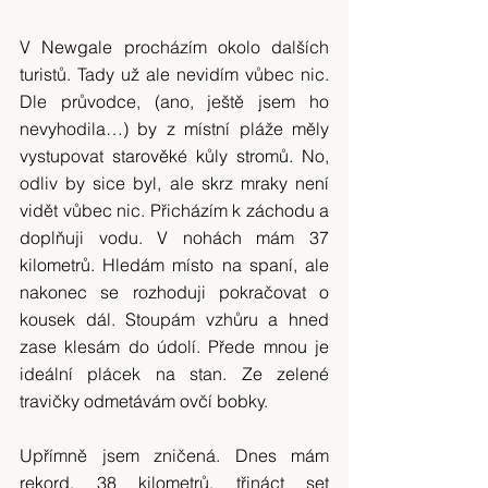
V Newgale procházím okolo dalších 
turistů. Tady už ale nevidím vůbec nic. 
Dle průvodce, (ano, ještě jsem ho 
nevyhodila…) by z místní pláže měly 
vystupovat starověké kůly stromů. No, 
odliv by sice byl, ale skrz mraky není 
vidět vůbec nic. Přicházím k záchodu a 
doplňuji vodu. V nohách mám 37 
kilometrů. Hledám místo na spaní, ale 
nakonec se rozhoduji pokračovat o 
kousek dál. Stoupám vzhůru a hned 
zase klesám do údolí. Přede mnou je 
ideální plácek na stan. Ze zelené 
travičky odmetávám ovčí bobky.
Upřímně jsem zničená. Dnes mám 
rekord. 38 kilometrů, třináct set 