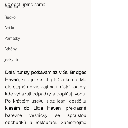
už opět úplně sama.
Pelopones
Řecko
Antika
Památky
Athény
jeskyně
Další turisty potkávám až v St. Bridges 
Haven,
 kde je kostel, pláž a kemp. Mě 
ale stejně nejvíc zajímají místní toalety, 
kde vyhazuji odpadky a doplňuji vodu. 
Po krátkém úseku skrz lesní cestičku 
klesám do Little Haven
, překrásné 
barevné vesničky se spoustou 
obchůdků a restaurací. Samozřejmě 