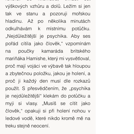
výškových vzhůru a dolů. Ležím si jen 
tak ve stanu a pozoruji mořskou 
hladinu. Až po několika minutách 
odkulhávám k místnímu potůčku. 
„Nejdůležitější je psychika. Aby ses 
pořád cítila jako člověk,“ vzpomínám 
na poučky kamaráda britského 
mariňáka Hamishe, který mi vysvětloval, 
proč mají vojáci ve výbavě tak hloupou 
a zbytečnou položku, jakou je holení, a 
proč ji každý den musí dle rozkazů 
použít. S přesvědčením, že „psychika 
je nejdůležitější“ klekám do potůčku a 
myji si vlasy. „Musíš se cítit jako 
člověk,“ opakuji si při holení nohou v 
ledové vodě, které nikdo kromě mě na 
treku stejně neocení.