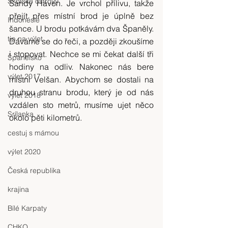
Skotské ostrovy
Sandy Haven. Je vrchol přílivu, takže 
přejít přes místní brod je úplně bez 
Indonésie
šance. U brodu potkávám dva Španěly. 
tip na výlet
Dáváme se do řeči, a později zkoušíme 
i stopovat. Nechce se mi čekat další tři 
Španělsko
hodiny na odliv. Nakonec nás bere 
výlet 2017
místní Velšan. Abychom se dostali na 
druhou stranu brodu, který je od nás 
výlet 2018
vzdálen sto metrů, musíme ujet něco 
Srílanka
okolo pěti kilometrů.
cestuj s mámou
výlet 2020
Česká republika
krajina
Bílé Karpaty
CHKO