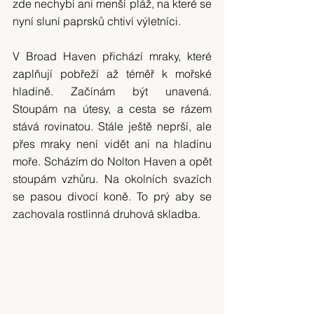
zde nechybí ani menší pláž, na které se 
nyní sluní paprsků chtiví výletníci.
V Broad Haven přichází mraky, které 
zaplňují pobřeží až téměř k mořské 
hladině. Začínám být unavená. 
Stoupám na útesy, a cesta se rázem 
stává rovinatou. Stále ještě neprší, ale 
přes mraky není vidět ani na hladinu 
moře. Scházím do Nolton Haven a opět 
stoupám vzhůru. Na okolních svazích 
se pasou divocí koně. To prý aby se 
zachovala rostlinná druhová skladba.