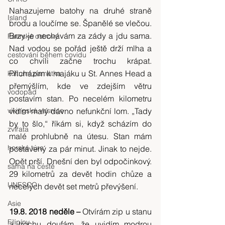
Nahazujeme batohy na druhé straně 
Island
brodu a loučíme se. Španělé se vlečou. 
Brzy je nechávám za zády a jdu sama. 
Faerské ostrovy
Nad vodou se pořád ještě drží mlha a 
cestování během covidu
co chvíli začne trochu krápat. 
Přicházím k majáku u St. Annes Head a 
kulturní památka
přemýšlím, kde ve zdejším větru 
vodopád
postavím stan. Po necelém kilometru 
vikingská vesnice
vidím malý dávno nefunkční lom. „Tady 
by to šlo,“ říkám si, když scházím do 
zvířata
malé prohlubně na útesu. Stan mám 
horská túra
postavený za pár minut. Jinak to nejde. 
Opět prší. Dnešní den byl odpočinkový. 
sama na cestě
29 kilometrů za devět hodin chůze a 
UNESCO
necelých devět set metrů převýšení.
Asie
19.8. 2018 neděle –
 Otvírám zip u stanu 
Filipíny
a trochu doufám, že uvidím modrou 