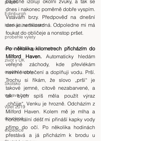
báječně izolují okolní zvuky, a tak se 
příběh
dnes i nakonec poměrně dobře vyspím. 
Edinburgh
Vstávám brzy. Předpověď na dnešní 
den je nemilosrdná. Odpoledne mi má 
horská túra Skotsko
foukat do obličeje a nonstop pršet.
probehle vylety
Po několika kilometrech přicházím do 
camino Portugues
Milford Haven.
 Automaticky hledám 
zivot v UK
veřejné záchody, kde převlékám 
osobni nazory
navlhlé oblečení a doplňuji vodu. Prší. 
Trochu si říkám, že slovo „prší“ je 
Skotsko
takové jemné, citově nezabarvené, a 
vybava hory
tak bych spíš měla použít výraz 
„chčije“. Venku je hrozně. Odcházím z 
výlet 2019
Milford Haven. Kolem mě je mlha a 
dovolená
horizontální déšť mi přináší kapky vody 
přímo do očí. Po několika hodinách 
expedice
přestává a já přicházím k brodu u 