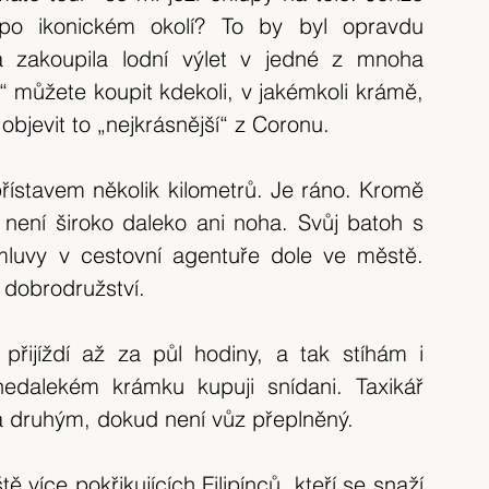
tip na výlet
Španělsko
výlet 2017
po ikonickém okolí? To by byl opravdu 
á zakoupila lodní výlet v jedné z mnoha 
“ můžete koupit kdekoli, v jakémkoli krámě, 
výlet 2020
Česká republika
krajina
 objevit to „nejkrásnější“ z Coronu.
ístavem několik kilometrů. Je ráno. Kromě 
není široko daleko ani noha. Svůj batoh s 
luvy v cestovní agentuře dole ve městě. 
 dobrodružství.
 přijíždí až za půl hodiny, a tak stíhám i 
edalekém krámku kupuji snídani. Taxikář 
a druhým, dokud není vůz přeplněný.
ě více pokřikujících Filipínců, kteří se snaží 