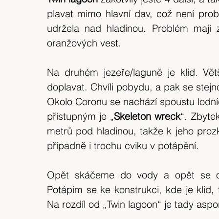
plavat mimo hlavní dav, což není probl
udržela nad hladinou. Problém mají z
oranžových vest.
Na druhém jezeře/laguně je klid. Vět
doplavat. Chvíli pobydu, a pak se stej
Okolo Coronu se nachází spoustu lodníc
přístupným je „
Skeleton wreck
“. Zbyte
metrů pod hladinou, takže k jeho prozk
případně i trochu cviku v potápění.
Opět skáčeme do vody a opět se oko
Potápím se ke konstrukci, kde je klid, 
Na rozdíl od „Twin lagoon“ je tady asp