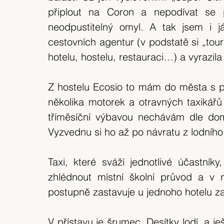
expedice
Skotské ostrovy
Indonésie
připlout na Coron a nepodívat se 
neodpustitelný omyl. A tak jsem i j
cestovních agentur (v podstatě si „tour
výlet 2018
Srílanka
cestuj s mámou
hotelu, hostelu, restauraci…) a vyrazila
Bílé Karpaty
CHKO
Island
Z hostelu Ecosio to mám do města s př
několika motorek a otravných taxikářů 
tříměsíční výbavou nechávám dle dom
Vyzvednu si ho až po návratu z lodního
Taxi, které sváží jednotlivé účastníky,
zhlédnout místní školní průvod a v n
postupně zastavuje u jednoho hotelu z
V přístavu je šrumec. Desítky lodí, a ješt