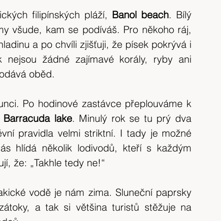
ckých filipínských pláží, 
Banol beach
. Bílý 
y všude, kam se podíváš. Pro někoho ráj, 
inu a po chvíli zjišťuji, že písek pokrývá i 
nejsou žádné zajímavé korály, ryby ani 
podává oběd.
Mořská hladina se třpytí v poledním slunci. Po hodinové zastávce přeplouváme k 
 Barracuda lake
. Minulý rok se tu prý dva 
vní pravidla velmi striktní. I tady je možné 
 hlídá několik lodivodů, kteří s každým 
í, že: „Takhle tedy ne!“
akické vodě je nám zima. Sluneční paprsky 
átoky, a tak si většina turistů stěžuje na 