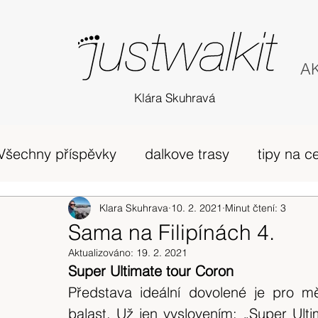
AK
Klára Skuhravá
Všechny příspěvky
dalkove trasy
tipy na c
příběh
Edinburgh
Klara Skuhrava
10. 2. 2021
horská túra Skotsko
Minut čtení: 3
Sama na Filipínách 4.
Aktualizováno:
19. 2. 2021
zivot v UK
osobni nazory
Skotsko
Super Ultimate tour Coron
Představa ideální dovolené je pro mě
balast. Už jen vyslovením: „Super Ultim