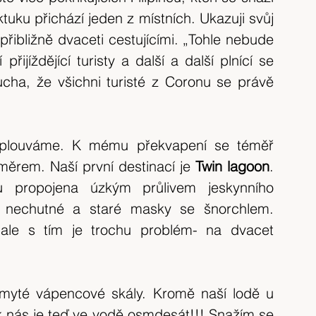
uku přichází jeden z místních. Ukazuji svůj 
 přibližně dvaceti cestujícími. „Tohle nebude 
přijíždějící turisty a další a další plnící se 
ha, že všichni turisté z Coronu se právě 
odplouváme. K mému překvapení se téměř 
měrem. Naší první destinací je
 Twin lagoon
. 
 propojena úzkým průlivem jeskynního 
 nechutné a staré masky se šnorchlem. 
ale s tím je trochu problém- na dvacet 
Skáču do vody mezi ostré deštěm vymyté vápencové skály. Kromě naší lodě u 
tak nás je teď ve vodě osmdesát!!! Snažím se 