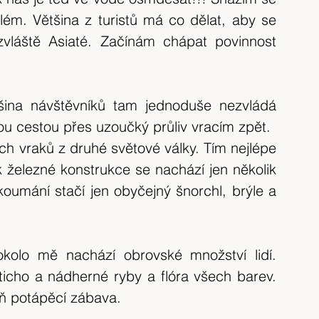
ém. Většina z turistů má co dělat, aby se 
vláště Asiaté. Začínám chápat povinnost 
šina návštěvníků tam jednoduše nezvládá 
nou cestou přes uzoučký průliv vracím zpět.
h vraků z druhé světové války. Tím nejlépe 
k železné konstrukce se nachází jen několik 
oumání stačí jen obyčejný šnorchl, brýle a 
lo mě nachází obrovské množství lidí. 
ticho a nádherné ryby a flóra všech barev. 
oň potápěcí zábava.