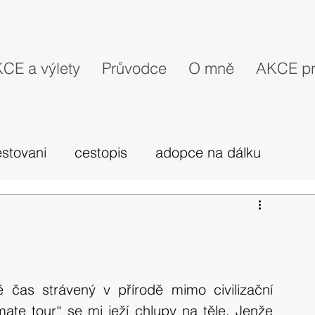
CE a výlety
Průvodce
O mně
AKCE pr
estovani
cestopis
adopce na dálku
probehle vylety
camino Portugues
vybava hory
výlet 2019
dovolená
 čas strávený v přírodě mimo civilizační 
ate tour“ se mi ježí chlupy na těle. Jenže 