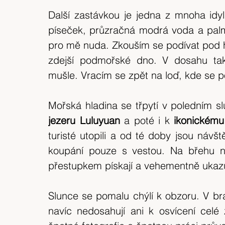
Další zastávkou je jedna z mnoha idyli
píseček, průzračná modrá voda a palm
pro mě nuda. Zkouším se podívat pod hlad
zdejší podmořské dno. V dosahu tak 
mušle. Vracím se zpět na loď, kde se 
jezeru Luluyuan
 a poté i k 
ikonickému
turisté utopili a od té doby jsou návště
koupání pouze s vestou. Na břehu nás
přestupkem pískají a vehementně ukazuj
Slunce se pomalu chýlí k obzoru. V br
navíc nedosahují ani k osvícení celé z