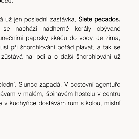
odců.
 už jen poslední zastávka, 
Siete pecados. 
 se nachází nádherné korály obývané 
lunečními paprsky skáču do vody. Je zima, 
í při šnorchlování pořád plavat, a tak se 
 zůstává na lodi a o další šnorchlování už 
olední. Slunce zapadá. V cestovní agentuře 
ávám v malém, špinavém hostelu v centru 
 v kuchyňce dostávám rum s kolou, místní 