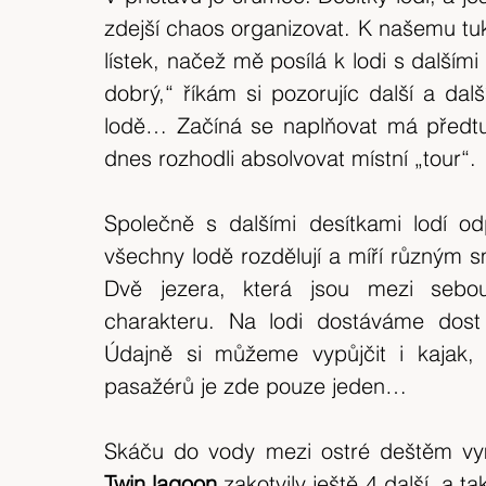
zdejší chaos organizovat. K našemu tukt
lístek, načež mě posílá k lodi s dalšími
dobrý,“ říkám si pozorujíc další a další 
lodě… Začíná se naplňovat má předtuc
dnes rozhodli absolvovat místní „tour“.
Společně s dalšími desítkami lodí 
všechny lodě rozdělují a míří různým s
Dvě jezera, která jsou mezi sebou
charakteru. Na lodi dostáváme dost
Údajně si můžeme vypůjčit i kajak, 
pasažérů je zde pouze jeden…
Twin lagoon 
zakotvily ještě 4 další, a 