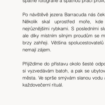
špatné fotografie a špatnou práci prův
Po návštěvě jezera Barracuda nás čeká
Několik skal uprostřed moře, kde
nejrůznějšími rybkami. S posledními s
ale díky místním silným proudům se mus
brzy zahřeji. Většina spolucestovatelů
nemají zájem.
Přijíždíme do přístavu okolo šesté odp
si vyzvedávám batoh, a pak se ubytov
města. Ve sprše smývám slanou vodu a
každovečerní rituál.