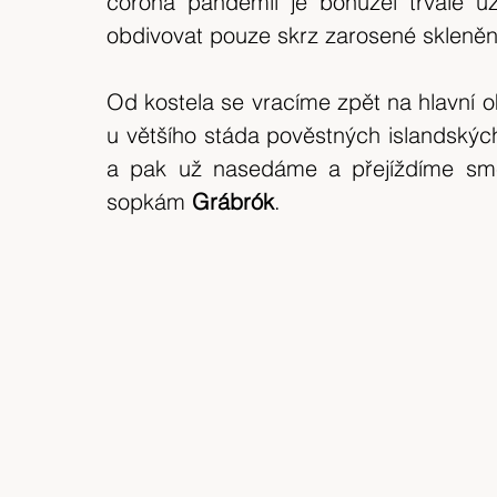
corona pandemii je bohužel trvale uz
obdivovat pouze skrz zarosené skleněné
Od kostela se vracíme zpět na hlavní ok
u většího stáda pověstných islandských 
a pak už nasedáme a přejíždíme smě
sopkám 
Grábrók
.