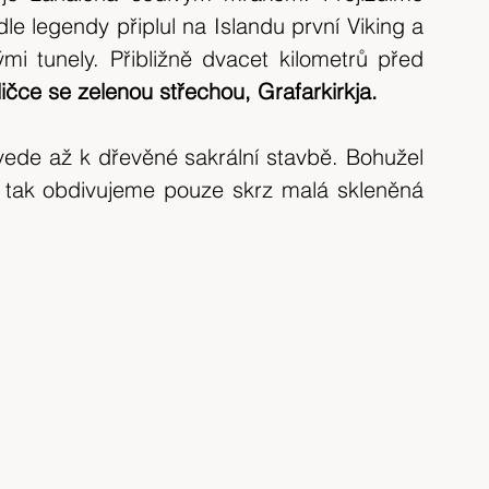
tip na výlet
Španělsko
výlet 2017
e legendy připlul na Islandu první Viking a 
 tunely. Přibližně dvacet kilometrů před 
ičce se zelenou střechou, Grafarkirkja.
výlet 2020
Česká republika
krajina
ede až k dřevěné sakrální stavbě. Bohužel 
 tak obdivujeme pouze skrz malá skleněná 