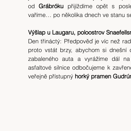
od 
Grábróku 
přijíždíme opět s pos
vaříme… po několika dnech ve stanu s
Výšlap u Laugaru, poloostrov Snaefells
Den třináctý: Předpověď je víc než rad
proto vstát brzy, abychom si dnešní 
zabaleného auta a vyrážíme dál na
asfaltové silnice odbočujeme k zavře
veřejně přístupný 
horký pramen Gudrún