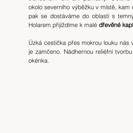
expedice
Skotské ostrovy
Indonésie
okolo severního výběžku v místě, kam dl
pak se dostáváme do oblasti s temnými
Holarem přijíždíme k malé 
dřevěné kapl
výlet 2018
Srílanka
cestuj s mámou
Úzká cestička přes mokrou louku nás v
Bílé Karpaty
CHKO
Island
je zamčeno. Nádhernou reliéfní tvorbu
okénka.