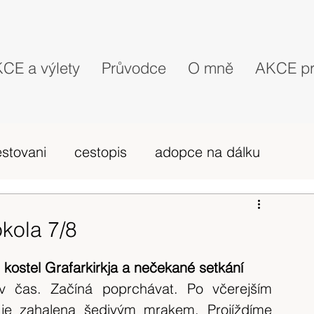
CE a výlety
Průvodce
O mně
AKCE pr
estovani
cestopis
adopce na dálku
probehle vylety
camino Portugues
kola 7/8
vybava hory
výlet 2019
dovolená
, kostel Grafarkirkja a nečekané setkání
 čas. Začíná poprchávat. Po včerejším 
je zahalena šedivým mrakem. Projíždíme 