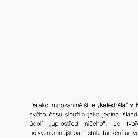
Daleko impozantnější je 
„katedrála“ v 
svého času sloužila jako jediné island
údolí „uprostřed ničeho“. Je tvo
nejvýznamnější patří stále funkční unive