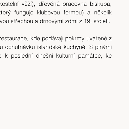
kostelní věží), dřevěná pracovna biskupa, 
který funguje klubovou formou) a několik 
u střechou a drnovými zdmi z 19. století.
 restaurace, kde podávají pokrmy uvařené z 
ou ochutnávku islandské kuchyně. S plnými 
bříšky nasedáme do auta a vyrážíme k poslední dnešní kulturní památce, ke 