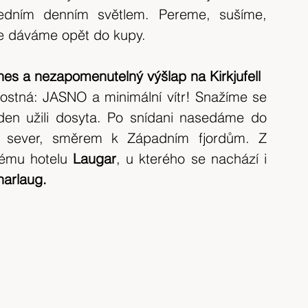
ledním denním světlem. Pereme, sušíme, 
e dáváme opět do kupy.
nes a nezapomenutelný výšlap na Kirkjufell
ostná: JASNO a minimální vítr! Snažíme se 
den užili dosyta. Po snídani nasedáme do 
 sever, směrem k Západním fjordům. Z 
nému hotelu 
Laugar
, u kterého se nachází i 
arlaug.