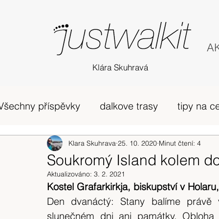
AK
Klára Skuhravá
Všechny příspěvky
dalkove trasy
tipy na c
příběh
Edinburgh
Klara Skuhrava
25. 10. 2020
horská túra Skotsko
Minut čtení: 4
Soukromý Island kolem do
Aktualizováno:
3. 2. 2021
zivot v UK
osobni nazory
Skotsko
Kostel Grafarkirkja, biskupství v Holaru
Den dvanáctý: Stany balíme právě v
slunečném dni ani památky. Obloha 