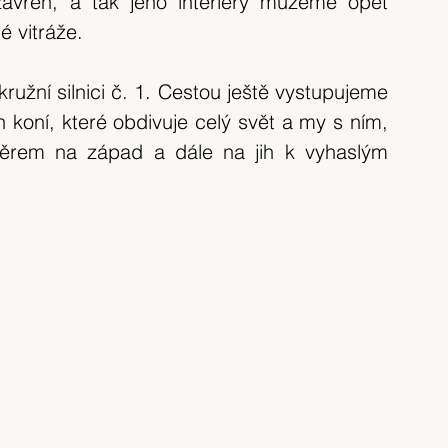
avřen, a tak jeho interiéry můžeme opět 
 vitráže.
ružní silnici č. 1. Cestou ještě vystupujeme 
koní, které obdivuje celý svět a my s ním, 
rem na západ a dále na jih k vyhaslým 