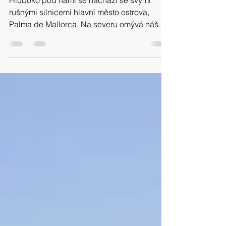
Na cestě po dálkové trase GR 221,
Mallorka
Hluboko pod námi se nachází se svými
rušnými silnicemi hlavní město ostrova,
Palma de Mallorca. Na severu omývá náš
pohled klidné temně...