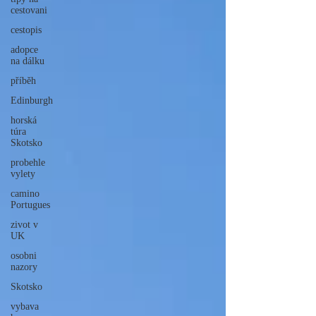
cestovani
cestopis
adopce
na dálku
příběh
Edinburgh
horská
túra
Skotsko
probehle
vylety
camino
Portugues
zivot v
UK
osobni
nazory
Skotsko
vybava