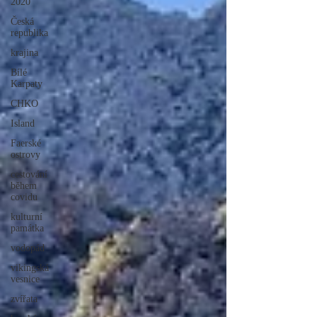
2020
Česká
republika
krajina
Bílé
Karpaty
CHKO
Island
Faerské
ostrovy
cestování
během
covidu
kulturní
památka
vodopád
vikingská
vesnice
zvířata