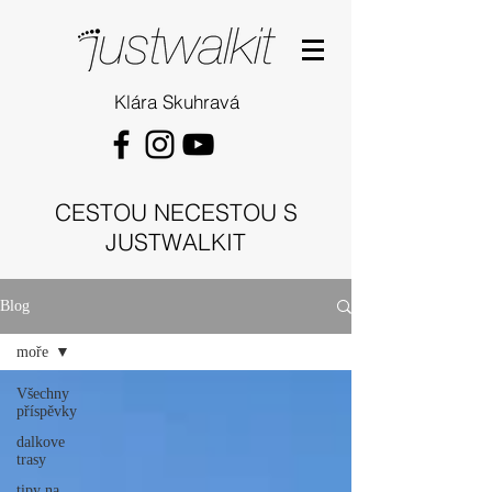
Klára Skuhravá
CESTOU NECESTOU S
JUSTWALKIT
Blog
moře
Všechny
příspěvky
dalkove
trasy
tipy na