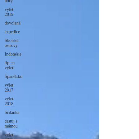
hory
výlet
2019
dovolená
expedice
Skotské
ostrovy
Indonésie
tip na
výlet
Španělsko
výlet
2017
výlet
2018
Srílanka
cestuj s
mámou
výlet