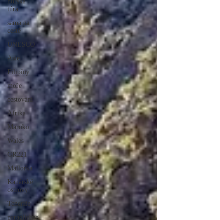
horská
túra
sama na
cestě
UNESCO
Asie
Filipíny
moře
cestování
Afrika
Maroko
Wales
GR221
Mallorka
Kanárské
ostrovy
Tenerife
paragliding