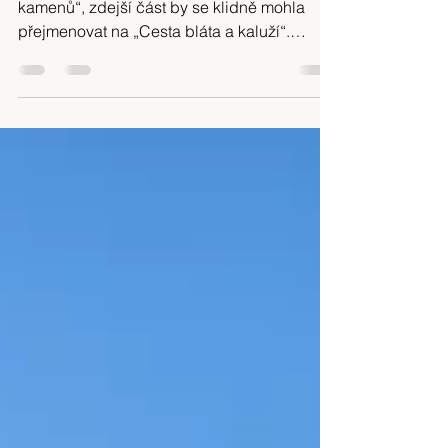
Přestože se GR 221 jmenuje „Cesta suchých
kamenů“, zdejší část by se klidně mohla
přejmenovat na „Cesta bláta a kaluží“.
Marně kličkujeme po mokré stezce.