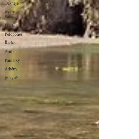
Orkneje
jezero
Saimaa
Finsko
Pelopones
Řecko
Antika
Památky
Athény
jeskyně