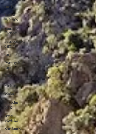
surfing
Vnější
Hebridy
Camino
Frances
Francouzské
camino
camino
Portugalské
camino
Camino
na
Finisteru
Wales
Národní
park
sever
Skotska
Shetlandy