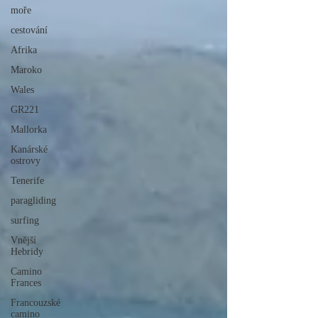
moře
cestování
Afrika
Maroko
Wales
GR221
Mallorka
Kanárské
ostrovy
Tenerife
paragliding
surfing
Vnější
Hebridy
Camino
Frances
Francouzské
camino