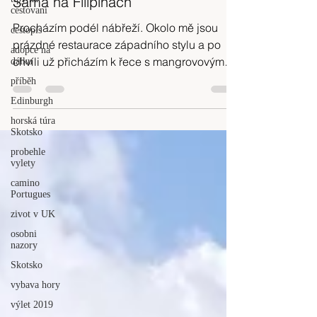
Sama na Filipínách
cestovani
Procházím podél nábřeží. Okolo mě jsou
cestopis
prázdné restaurace západního stylu a po
adopce na
chvíli už přicházím k řece s mangrovovým
dálku
porostem...
příběh
Edinburgh
horská túra
Skotsko
probehle
vylety
camino
Portugues
zivot v UK
osobni
nazory
Skotsko
vybava hory
výlet 2019