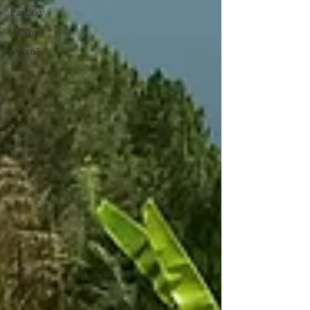
Památky
Athény
jeskyně