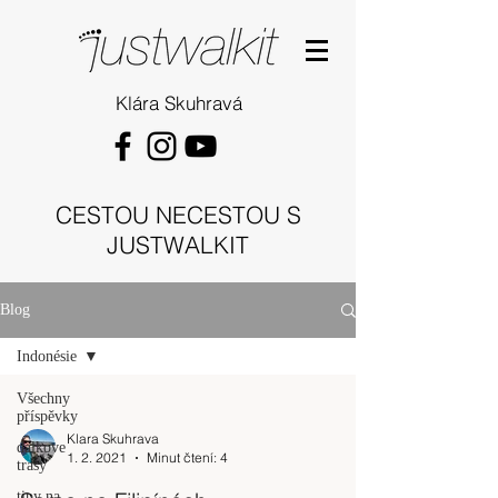
Klára Skuhravá
CESTOU NECESTOU S
JUSTWALKIT
Blog
Indonésie
Všechny
příspěvky
Klara Skuhrava
dalkove
1. 2. 2021
Minut čtení: 4
trasy
tipy na