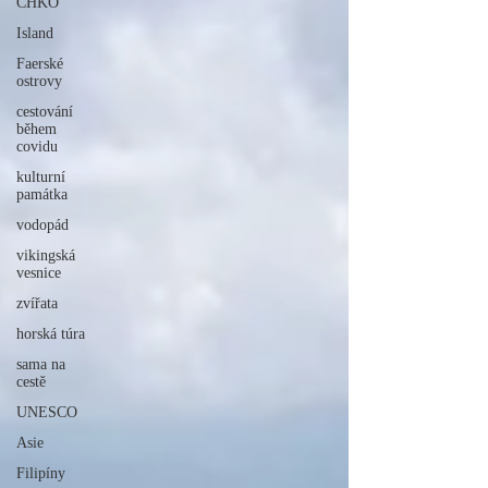
CHKO
Island
Faerské
ostrovy
cestování
během
covidu
kulturní
památka
vodopád
vikingská
vesnice
zvířata
horská túra
sama na
cestě
UNESCO
Asie
Filipíny