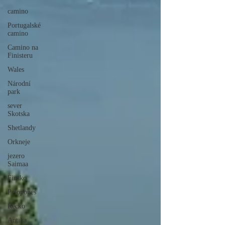
camino
Portugalské
camino
Camino na
Finisteru
Wales
Národní
park
sever
Skotska
Shetlandy
Orkneje
jezero
Saimaa
Finsko
Pelopones
Řecko
Antika