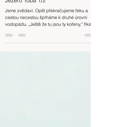
Klara Skuhrava
8. 5. 2018
Minut čtení: 3
Jezero Toba 1/2
Jsme zvědaví. Opět překračujeme řeku a
cestou necestou šplháme k druhé úrovni
vodopádu. „Ještě že tu jsou ty kořeny,“ říkám
si přidržujíc se